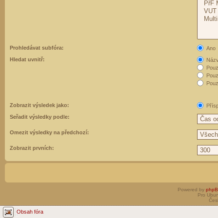
Prohledávat subfóra:
Ano
Hledat uvnitř:
Názvy
Pouz
Pouz
Pouze
Zobrazit výsledek jako:
Přís
Seřadit výsledky podle:
Omezit výsledky na předchozí:
Zobrazit prvních:
Powered by
php
Pro Ubun
Čes
Obsah fóra