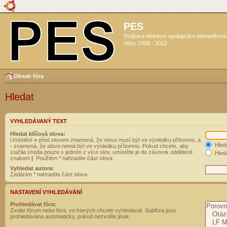
PES
Podpora efektivní spolupráce biomedicín
sféry 2009 - 2012
Obsah fóra
Hledat
VYHLEDÁVANÝ TEXT
Hledat klíčová slova:
Umístění
+
před slovem znamená, že slovo musí být ve výsledku přítomno, a
Hled
-
znamená, že slovo nemá být ve výsledku přítomno. Pokud chcete, aby
stačila shoda pouze s jedním z více slov, umístěte je do závorek oddělené
Hleda
znakem
|
. Použitím * nahradíte část slova
Vyhledat autora:
Zadáním * nahradíte část slova
NASTAVENÍ VYHLEDÁVÁNÍ
Prohledávat fóra:
Zvolte fórum nebo fóra, ve kterých chcete vyhledávat. Subfóra jsou
prohledávána automaticky, pokud nezvolíte jinak.