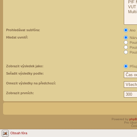
Prohledávat subfóra:
Ano
Hledat uvnitř:
Názvy
Pouz
Pouz
Pouze
Zobrazit výsledek jako:
Přís
Seřadit výsledky podle:
Omezit výsledky na předchozí:
Zobrazit prvních:
Powered by
php
Pro Ubun
Čes
Obsah fóra