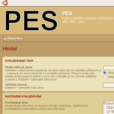
PES
Podpora efektivní spolupráce biomedicín
sféry 2009 - 2012
Obsah fóra
Hledat
VYHLEDÁVANÝ TEXT
Hledat klíčová slova:
Umístění
+
před slovem znamená, že slovo musí být ve výsledku přítomno, a
Hled
-
znamená, že slovo nemá být ve výsledku přítomno. Pokud chcete, aby
stačila shoda pouze s jedním z více slov, umístěte je do závorek oddělené
Hleda
znakem
|
. Použitím * nahradíte část slova
Vyhledat autora:
Zadáním * nahradíte část slova
NASTAVENÍ VYHLEDÁVÁNÍ
Prohledávat fóra:
Zvolte fórum nebo fóra, ve kterých chcete vyhledávat. Subfóra jsou
prohledávána automaticky, pokud nezvolíte jinak.