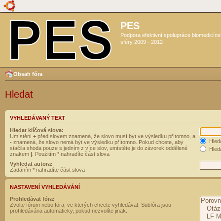
PES
Podpora efektivní spolupráce biomedicín
sféry 2009 - 2012
Obsah fóra
Hledat
VYHLEDÁVANÝ TEXT
Hledat klíčová slova:
Umístění
+
před slovem znamená, že slovo musí být ve výsledku přítomno, a
Hled
-
znamená, že slovo nemá být ve výsledku přítomno. Pokud chcete, aby
stačila shoda pouze s jedním z více slov, umístěte je do závorek oddělené
Hleda
znakem
|
. Použitím * nahradíte část slova
Vyhledat autora:
Zadáním * nahradíte část slova
NASTAVENÍ VYHLEDÁVÁNÍ
Prohledávat fóra:
Zvolte fórum nebo fóra, ve kterých chcete vyhledávat. Subfóra jsou
prohledávána automaticky, pokud nezvolíte jinak.