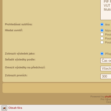
Prohledávat subfóra:
Ano
Hledat uvnitř:
Názvy
Pouz
Pouz
Pouze
Zobrazit výsledek jako:
Přís
Seřadit výsledky podle:
Omezit výsledky na předchozí:
Zobrazit prvních:
Powered by
php
Pro Ubun
Čes
Obsah fóra