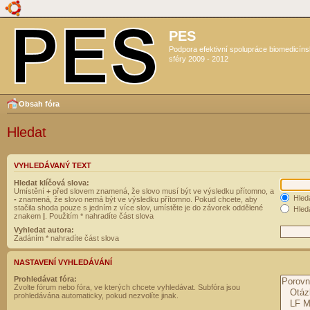
PES
Podpora efektivní spolupráce biomedicín
sféry 2009 - 2012
Obsah fóra
Hledat
VYHLEDÁVANÝ TEXT
Hledat klíčová slova:
Umístění
+
před slovem znamená, že slovo musí být ve výsledku přítomno, a
Hled
-
znamená, že slovo nemá být ve výsledku přítomno. Pokud chcete, aby
stačila shoda pouze s jedním z více slov, umístěte je do závorek oddělené
Hleda
znakem
|
. Použitím * nahradíte část slova
Vyhledat autora:
Zadáním * nahradíte část slova
NASTAVENÍ VYHLEDÁVÁNÍ
Prohledávat fóra:
Zvolte fórum nebo fóra, ve kterých chcete vyhledávat. Subfóra jsou
prohledávána automaticky, pokud nezvolíte jinak.