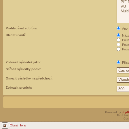
Prohledávat subfóra:
Ano
Hledat uvnitř:
Názvy
Pouz
Pouz
Pouze
Zobrazit výsledek jako:
Přís
Seřadit výsledky podle:
Omezit výsledky na předchozí:
Zobrazit prvních:
Powered by
php
Pro Ubun
Čes
Obsah fóra