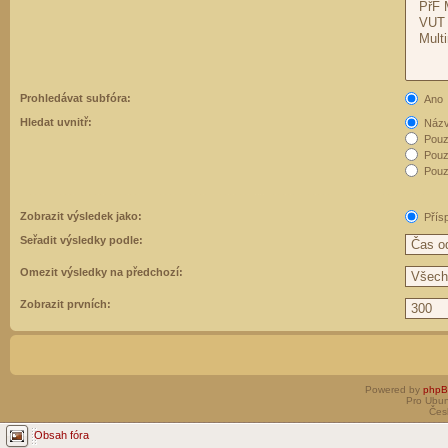
Prohledávat subfóra:
Ano
Hledat uvnitř:
Názvy
Pouz
Pouz
Pouze
Zobrazit výsledek jako:
Přís
Seřadit výsledky podle:
Omezit výsledky na předchozí:
Zobrazit prvních:
Powered by
php
Pro Ubun
Čes
Obsah fóra