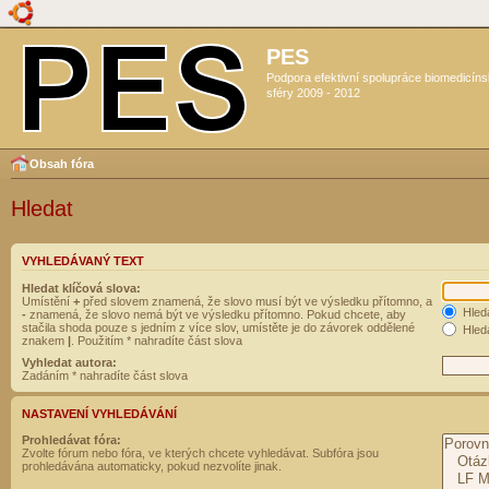
PES
Podpora efektivní spolupráce biomedicín
sféry 2009 - 2012
Obsah fóra
Hledat
VYHLEDÁVANÝ TEXT
Hledat klíčová slova:
Umístění
+
před slovem znamená, že slovo musí být ve výsledku přítomno, a
Hled
-
znamená, že slovo nemá být ve výsledku přítomno. Pokud chcete, aby
stačila shoda pouze s jedním z více slov, umístěte je do závorek oddělené
Hleda
znakem
|
. Použitím * nahradíte část slova
Vyhledat autora:
Zadáním * nahradíte část slova
NASTAVENÍ VYHLEDÁVÁNÍ
Prohledávat fóra:
Zvolte fórum nebo fóra, ve kterých chcete vyhledávat. Subfóra jsou
prohledávána automaticky, pokud nezvolíte jinak.