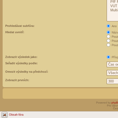
Prohledávat subfóra:
Ano
Hledat uvnitř:
Názvy
Pouz
Pouz
Pouze
Zobrazit výsledek jako:
Přís
Seřadit výsledky podle:
Omezit výsledky na předchozí:
Zobrazit prvních:
Powered by
php
Pro Ubun
Čes
Obsah fóra