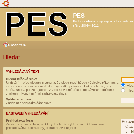
PES
Podpora efektivní spolupráce biomedicín
sféry 2009 - 2012
Obsah fóra
Hledat
VYHLEDÁVANÝ TEXT
Hledat klíčová slova:
Umístění
+
před slovem znamená, že slovo musí být ve výsledku přítomno, a
Hled
-
znamená, že slovo nemá být ve výsledku přítomno. Pokud chcete, aby
stačila shoda pouze s jedním z více slov, umístěte je do závorek oddělené
Hleda
znakem
|
. Použitím * nahradíte část slova
Vyhledat autora:
Zadáním * nahradíte část slova
NASTAVENÍ VYHLEDÁVÁNÍ
Prohledávat fóra:
Zvolte fórum nebo fóra, ve kterých chcete vyhledávat. Subfóra jsou
prohledávána automaticky, pokud nezvolíte jinak.