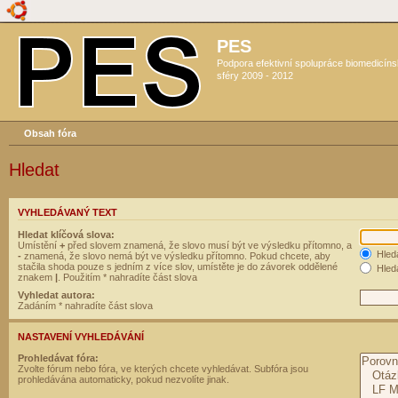
PES
Podpora efektivní spolupráce biomedicín
sféry 2009 - 2012
Obsah fóra
Hledat
VYHLEDÁVANÝ TEXT
Hledat klíčová slova:
Umístění
+
před slovem znamená, že slovo musí být ve výsledku přítomno, a
Hled
-
znamená, že slovo nemá být ve výsledku přítomno. Pokud chcete, aby
stačila shoda pouze s jedním z více slov, umístěte je do závorek oddělené
Hleda
znakem
|
. Použitím * nahradíte část slova
Vyhledat autora:
Zadáním * nahradíte část slova
NASTAVENÍ VYHLEDÁVÁNÍ
Prohledávat fóra:
Zvolte fórum nebo fóra, ve kterých chcete vyhledávat. Subfóra jsou
prohledávána automaticky, pokud nezvolíte jinak.