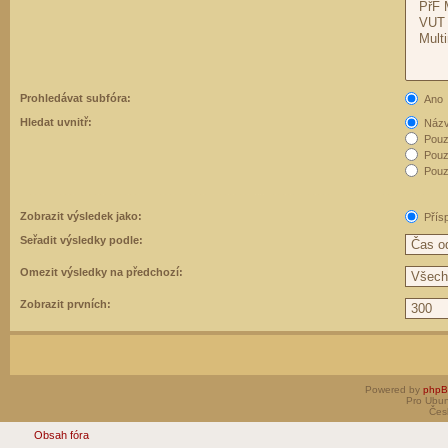
Prohledávat subfóra:
Ano
Hledat uvnitř:
Názvy
Pouz
Pouz
Pouze
Zobrazit výsledek jako:
Přís
Seřadit výsledky podle:
Omezit výsledky na předchozí:
Zobrazit prvních:
Powered by
php
Pro Ubun
Čes
Obsah fóra