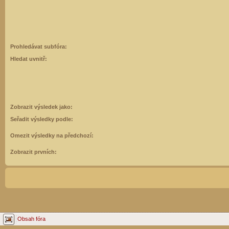
Prohledávat subfóra:
Hledat uvnitř:
Zobrazit výsledek jako:
Seřadit výsledky podle:
Omezit výsledky na předchozí:
Zobrazit prvních:
Obsah fóra