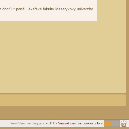
Tým
• Všechny časy jsou v UTC •
Smazat všechny cookies z fóra