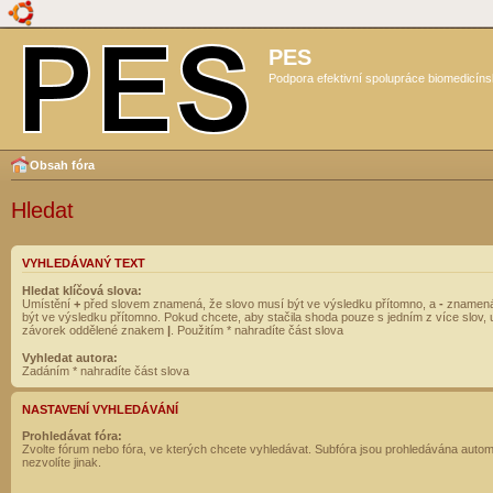
PES
Podpora efektivní spolupráce biomedicíns
Obsah fóra
Hledat
VYHLEDÁVANÝ TEXT
Hledat klíčová slova:
Umístění
+
před slovem znamená, že slovo musí být ve výsledku přítomno, a
-
znamená
být ve výsledku přítomno. Pokud chcete, aby stačila shoda pouze s jedním z více slov, 
závorek oddělené znakem
|
. Použitím * nahradíte část slova
Vyhledat autora:
Zadáním * nahradíte část slova
NASTAVENÍ VYHLEDÁVÁNÍ
Prohledávat fóra:
Zvolte fórum nebo fóra, ve kterých chcete vyhledávat. Subfóra jsou prohledávána autom
nezvolíte jinak.