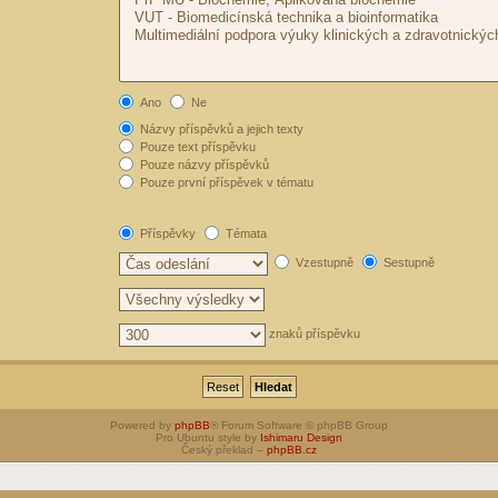
Ano
Ne
Názvy příspěvků a jejich texty
Pouze text příspěvku
Pouze názvy příspěvků
Pouze první příspěvek v tématu
Příspěvky
Témata
Vzestupně
Sestupně
znaků příspěvku
Powered by
phpBB
® Forum Software © phpBB Group
Pro Ubuntu style by
Ishimaru Design
Český překlad –
phpBB.cz