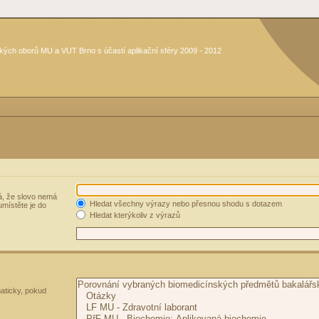
kých oborů MU a VUT Brno s účastí aplikační sféry 2009 - 2012
, že slovo nemá
Hledat všechny výrazy nebo přesnou shodu s dotazem
umístěte je do
Hledat kterýkoliv z výrazů
aticky, pokud