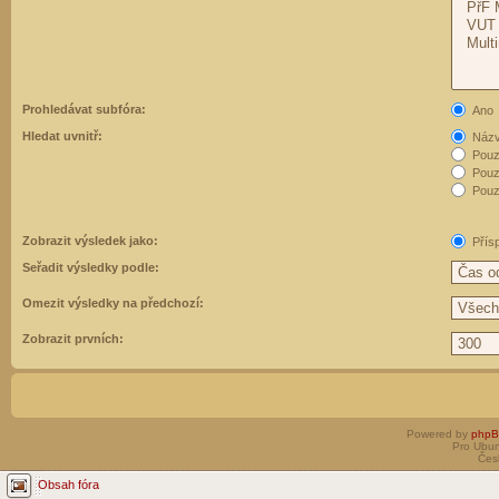
Prohledávat subfóra:
Ano
Hledat uvnitř:
Názvy
Pouz
Pouz
Pouze
Zobrazit výsledek jako:
Přís
Seřadit výsledky podle:
Omezit výsledky na předchozí:
Zobrazit prvních:
Powered by
php
Pro Ubun
Čes
Obsah fóra