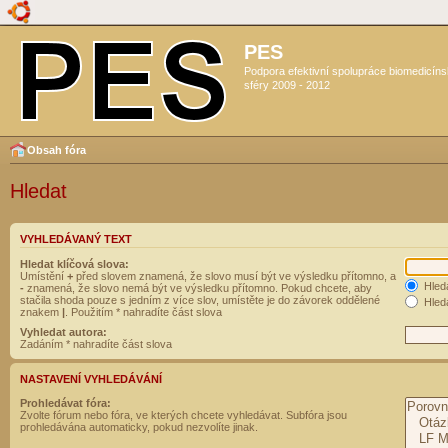
PES
Podpora efektivní spolupráce biomedicín
sféry 2009 - 2012
Obsah fóra
Hledat
VYHLEDÁVANÝ TEXT
Hledat klíčová slova:
Umístění
+
před slovem znamená, že slovo musí být ve výsledku přítomno, a
Hled
-
znamená, že slovo nemá být ve výsledku přítomno. Pokud chcete, aby
stačila shoda pouze s jedním z více slov, umístěte je do závorek oddělené
Hleda
znakem
|
. Použitím * nahradíte část slova
Vyhledat autora:
Zadáním * nahradíte část slova
NASTAVENÍ VYHLEDÁVÁNÍ
Prohledávat fóra:
Zvolte fórum nebo fóra, ve kterých chcete vyhledávat. Subfóra jsou
prohledávána automaticky, pokud nezvolíte jinak.