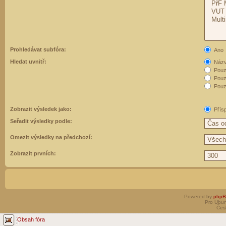
Prohledávat subfóra:
Ano
Hledat uvnitř:
Názvy
Pouz
Pouz
Pouze
Zobrazit výsledek jako:
Přís
Seřadit výsledky podle:
Omezit výsledky na předchozí:
Zobrazit prvních:
Powered by
php
Pro Ubun
Čes
Obsah fóra