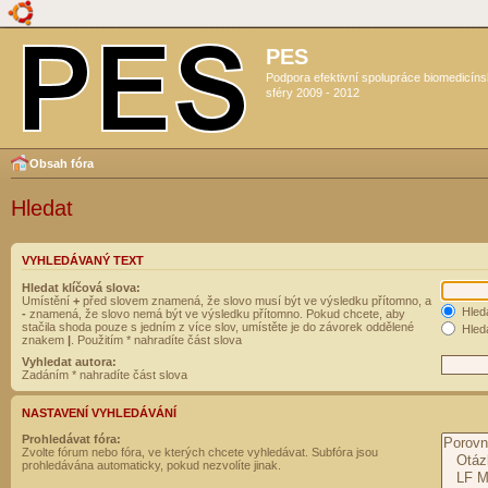
PES
Podpora efektivní spolupráce biomedicín
sféry 2009 - 2012
Obsah fóra
Hledat
VYHLEDÁVANÝ TEXT
Hledat klíčová slova:
Umístění
+
před slovem znamená, že slovo musí být ve výsledku přítomno, a
Hled
-
znamená, že slovo nemá být ve výsledku přítomno. Pokud chcete, aby
stačila shoda pouze s jedním z více slov, umístěte je do závorek oddělené
Hleda
znakem
|
. Použitím * nahradíte část slova
Vyhledat autora:
Zadáním * nahradíte část slova
NASTAVENÍ VYHLEDÁVÁNÍ
Prohledávat fóra:
Zvolte fórum nebo fóra, ve kterých chcete vyhledávat. Subfóra jsou
prohledávána automaticky, pokud nezvolíte jinak.