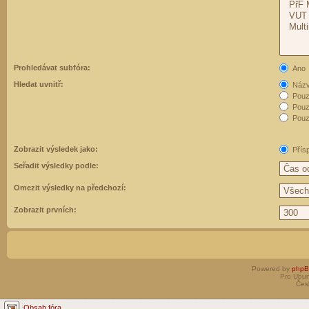
Prohledávat subfóra:
Ano
Hledat uvnitř:
Názvy
Pouz
Pouz
Pouze
Zobrazit výsledek jako:
Přís
Seřadit výsledky podle:
Omezit výsledky na předchozí:
Zobrazit prvních:
Powered by
php
Pro Ubun
Čes
Obsah fóra