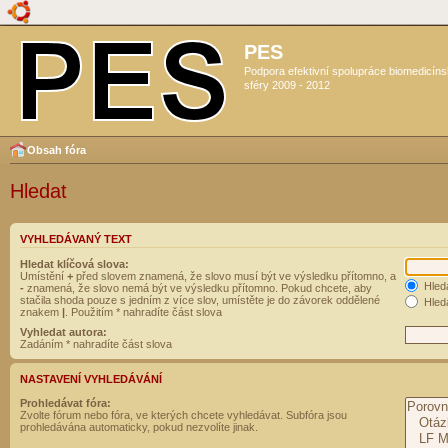
PES
Podpora efektivní spolupráce biomedicín
sféry 2009 - 2012
Obsah fóra
Hledat
VYHLEDÁVANÝ TEXT
Hledat klíčová slova:
Umístění
+
před slovem znamená, že slovo musí být ve výsledku přítomno, a
Hled
-
znamená, že slovo nemá být ve výsledku přítomno. Pokud chcete, aby
stačila shoda pouze s jedním z více slov, umístěte je do závorek oddělené
Hleda
znakem
|
. Použitím * nahradíte část slova
Vyhledat autora:
Zadáním * nahradíte část slova
NASTAVENÍ VYHLEDÁVÁNÍ
Prohledávat fóra:
Zvolte fórum nebo fóra, ve kterých chcete vyhledávat. Subfóra jsou
prohledávána automaticky, pokud nezvolíte jinak.