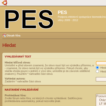
PES
Podpora efektivní spolupráce biomedicín
sféry 2009 - 2012
Obsah fóra
Hledat
VYHLEDÁVANÝ TEXT
Hledat klíčová slova:
Umístění
+
před slovem znamená, že slovo musí být ve výsledku přítomno, a
Hled
-
znamená, že slovo nemá být ve výsledku přítomno. Pokud chcete, aby
stačila shoda pouze s jedním z více slov, umístěte je do závorek oddělené
Hleda
znakem
|
. Použitím * nahradíte část slova
Vyhledat autora:
Zadáním * nahradíte část slova
NASTAVENÍ VYHLEDÁVÁNÍ
Prohledávat fóra:
Zvolte fórum nebo fóra, ve kterých chcete vyhledávat. Subfóra jsou
prohledávána automaticky, pokud nezvolíte jinak.