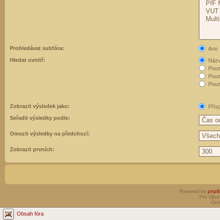
Prohledávat subfóra:
Ano
Hledat uvnitř:
Názvy
Pouz
Pouz
Pouze
Zobrazit výsledek jako:
Přís
Seřadit výsledky podle:
Omezit výsledky na předchozí:
Zobrazit prvních:
Powered by
php
Pro Ubun
Čes
Obsah fóra