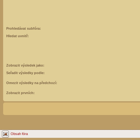
Prohledávat subfóra:
Hledat uvnitř:
Zobrazit výsledek jako:
Seřadit výsledky podle:
Omezit výsledky na předchozí:
Zobrazit prvních:
Obsah fóra