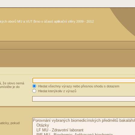
kých oborů MU a VUT Brno s účastí aplikační sféry 2009 - 2012
, že slovo nemá
Hledat všechny výrazy nebo přesnou shodu s dotazem
umístěte je do
Hledat kterýkoliv z výrazů
aticky, pokud