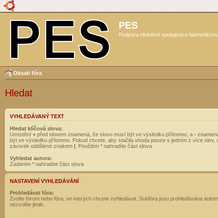
PES
Podpora efektivní spolupráce biomedicíns
Obsah fóra
Hledat
VYHLEDÁVANÝ TEXT
Hledat klíčová slova:
Umístění
+
před slovem znamená, že slovo musí být ve výsledku přítomno, a
-
znamená
být ve výsledku přítomno. Pokud chcete, aby stačila shoda pouze s jedním z více slov, 
závorek oddělené znakem
|
. Použitím * nahradíte část slova
Vyhledat autora:
Zadáním * nahradíte část slova
NASTAVENÍ VYHLEDÁVÁNÍ
Prohledávat fóra:
Zvolte fórum nebo fóra, ve kterých chcete vyhledávat. Subfóra jsou prohledávána autom
nezvolíte jinak.