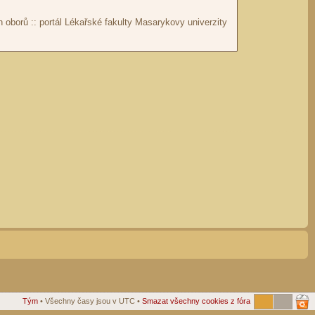
Tým
• Všechny časy jsou v UTC •
Smazat všechny cookies z fóra