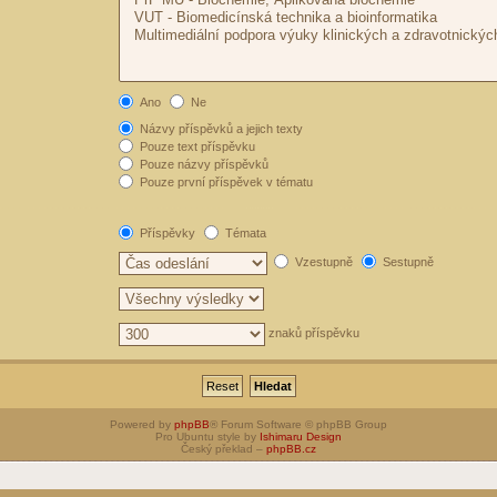
Ano
Ne
Názvy příspěvků a jejich texty
Pouze text příspěvku
Pouze názvy příspěvků
Pouze první příspěvek v tématu
Příspěvky
Témata
Vzestupně
Sestupně
znaků příspěvku
Powered by
phpBB
® Forum Software © phpBB Group
Pro Ubuntu style by
Ishimaru Design
Český překlad –
phpBB.cz