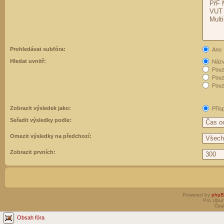
Prohledávat subfóra:
Ano
Hledat uvnitř:
Názvy
Pouz
Pouz
Pouze
Zobrazit výsledek jako:
Přís
Seřadit výsledky podle:
Omezit výsledky na předchozí:
Zobrazit prvních:
Powered by
php
Pro Ubun
Čes
Obsah fóra