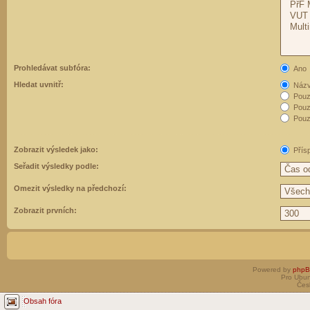
Prohledávat subfóra:
Ano
Hledat uvnitř:
Názvy
Pouz
Pouz
Pouze
Zobrazit výsledek jako:
Přís
Seřadit výsledky podle:
Omezit výsledky na předchozí:
Zobrazit prvních:
Powered by
php
Pro Ubun
Čes
Obsah fóra