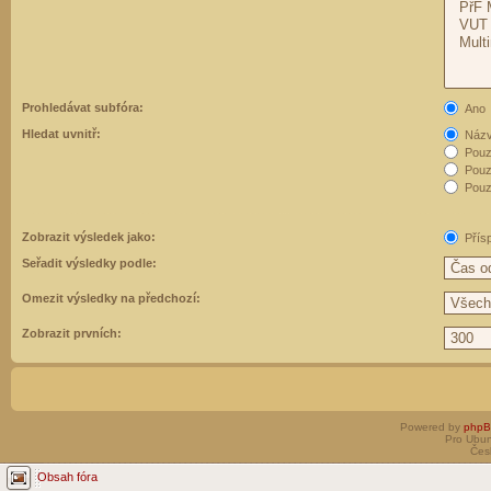
Prohledávat subfóra:
Ano
Hledat uvnitř:
Názvy
Pouz
Pouz
Pouze
Zobrazit výsledek jako:
Přís
Seřadit výsledky podle:
Omezit výsledky na předchozí:
Zobrazit prvních:
Powered by
php
Pro Ubun
Čes
Obsah fóra