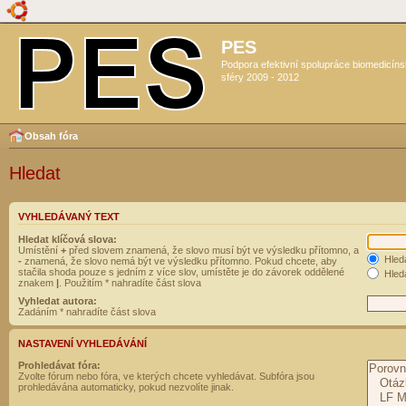
PES
Podpora efektivní spolupráce biomedicín
sféry 2009 - 2012
Obsah fóra
Hledat
VYHLEDÁVANÝ TEXT
Hledat klíčová slova:
Umístění
+
před slovem znamená, že slovo musí být ve výsledku přítomno, a
Hled
-
znamená, že slovo nemá být ve výsledku přítomno. Pokud chcete, aby
stačila shoda pouze s jedním z více slov, umístěte je do závorek oddělené
Hleda
znakem
|
. Použitím * nahradíte část slova
Vyhledat autora:
Zadáním * nahradíte část slova
NASTAVENÍ VYHLEDÁVÁNÍ
Prohledávat fóra:
Zvolte fórum nebo fóra, ve kterých chcete vyhledávat. Subfóra jsou
prohledávána automaticky, pokud nezvolíte jinak.