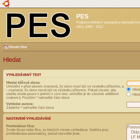
PES
Podpora efektivní spolupráce biomedicín
sféry 2009 - 2012
Obsah fóra
Hledat
VYHLEDÁVANÝ TEXT
Hledat klíčová slova:
Umístění
+
před slovem znamená, že slovo musí být ve výsledku přítomno, a
Hled
-
znamená, že slovo nemá být ve výsledku přítomno. Pokud chcete, aby
stačila shoda pouze s jedním z více slov, umístěte je do závorek oddělené
Hleda
znakem
|
. Použitím * nahradíte část slova
Vyhledat autora:
Zadáním * nahradíte část slova
NASTAVENÍ VYHLEDÁVÁNÍ
Prohledávat fóra:
Zvolte fórum nebo fóra, ve kterých chcete vyhledávat. Subfóra jsou
prohledávána automaticky, pokud nezvolíte jinak.