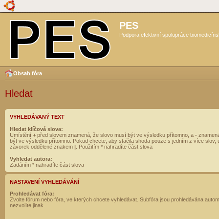
PES
Podpora efektivní spolupráce biomedicíns
Obsah fóra
Hledat
VYHLEDÁVANÝ TEXT
Hledat klíčová slova:
Umístění
+
před slovem znamená, že slovo musí být ve výsledku přítomno, a
-
znamená
být ve výsledku přítomno. Pokud chcete, aby stačila shoda pouze s jedním z více slov, 
závorek oddělené znakem
|
. Použitím * nahradíte část slova
Vyhledat autora:
Zadáním * nahradíte část slova
NASTAVENÍ VYHLEDÁVÁNÍ
Prohledávat fóra:
Zvolte fórum nebo fóra, ve kterých chcete vyhledávat. Subfóra jsou prohledávána autom
nezvolíte jinak.