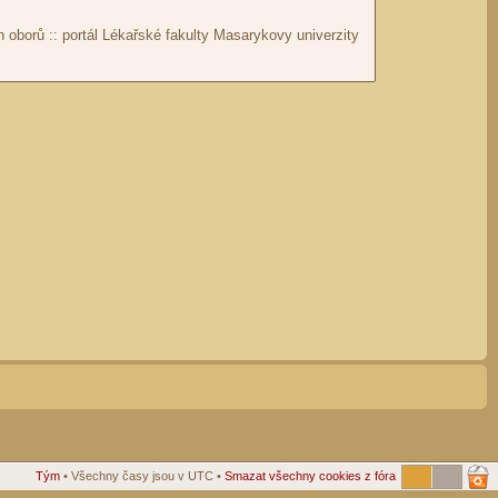
Tým
• Všechny časy jsou v UTC •
Smazat všechny cookies z fóra