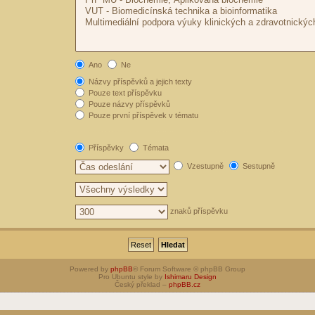
Ano
Ne
Názvy příspěvků a jejich texty
Pouze text příspěvku
Pouze názvy příspěvků
Pouze první příspěvek v tématu
Příspěvky
Témata
Vzestupně
Sestupně
znaků příspěvku
Powered by
phpBB
® Forum Software © phpBB Group
Pro Ubuntu style by
Ishimaru Design
Český překlad –
phpBB.cz