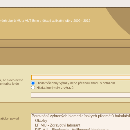
kých oborů MU a VUT Brno s účastí aplikační sféry 2009 - 2012
, že slovo nemá
Hledat všechny výrazy nebo přesnou shodu s dotazem
umístěte je do
Hledat kterýkoliv z výrazů
aticky, pokud