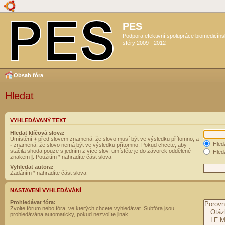
PES
Podpora efektivní spolupráce biomedicín
sféry 2009 - 2012
Obsah fóra
Hledat
VYHLEDÁVANÝ TEXT
Hledat klíčová slova:
Umístění
+
před slovem znamená, že slovo musí být ve výsledku přítomno, a
Hled
-
znamená, že slovo nemá být ve výsledku přítomno. Pokud chcete, aby
stačila shoda pouze s jedním z více slov, umístěte je do závorek oddělené
Hleda
znakem
|
. Použitím * nahradíte část slova
Vyhledat autora:
Zadáním * nahradíte část slova
NASTAVENÍ VYHLEDÁVÁNÍ
Prohledávat fóra:
Zvolte fórum nebo fóra, ve kterých chcete vyhledávat. Subfóra jsou
prohledávána automaticky, pokud nezvolíte jinak.