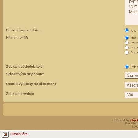
Prohledávat subfóra:
Ano
Hledat uvnitř:
Názvy
Pouz
Pouz
Pouze
Zobrazit výsledek jako:
Přís
Seřadit výsledky podle:
Omezit výsledky na předchozí:
Zobrazit prvních:
Powered by
php
Pro Ubun
Čes
Obsah fóra