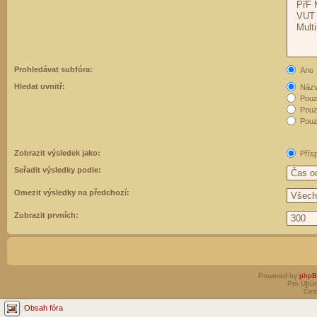
Prohledávat subfóra:
Ano
Hledat uvnitř:
Názvy
Pouz
Pouz
Pouze
Zobrazit výsledek jako:
Přís
Seřadit výsledky podle:
Omezit výsledky na předchozí:
Zobrazit prvních:
Powered by
php
Pro Ubun
Čes
Obsah fóra