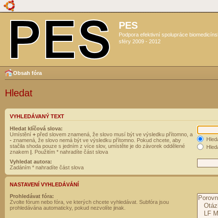
PES
Podpora efektivní spolupráce biomedicín
sféry 2009 - 2012
Obsah fóra
Hledat
VYHLEDÁVANÝ TEXT
Hledat klíčová slova:
Umístění
+
před slovem znamená, že slovo musí být ve výsledku přítomno, a
Hled
-
znamená, že slovo nemá být ve výsledku přítomno. Pokud chcete, aby
stačila shoda pouze s jedním z více slov, umístěte je do závorek oddělené
Hleda
znakem
|
. Použitím * nahradíte část slova
Vyhledat autora:
Zadáním * nahradíte část slova
NASTAVENÍ VYHLEDÁVÁNÍ
Prohledávat fóra:
Zvolte fórum nebo fóra, ve kterých chcete vyhledávat. Subfóra jsou
prohledávána automaticky, pokud nezvolíte jinak.