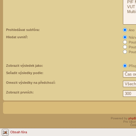
Prohledávat subfóra:
Ano
Hledat uvnitř:
Názvy
Pouz
Pouz
Pouze
Zobrazit výsledek jako:
Přís
Seřadit výsledky podle:
Omezit výsledky na předchozí:
Zobrazit prvních:
Powered by
php
Pro Ubun
Čes
Obsah fóra