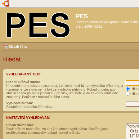
PES
Podpora efektivní spolupráce biomedicín
sféry 2009 - 2012
Obsah fóra
Hledat
VYHLEDÁVANÝ TEXT
Hledat klíčová slova:
Umístění
+
před slovem znamená, že slovo musí být ve výsledku přítomno, a
Hled
-
znamená, že slovo nemá být ve výsledku přítomno. Pokud chcete, aby
stačila shoda pouze s jedním z více slov, umístěte je do závorek oddělené
Hleda
znakem
|
. Použitím * nahradíte část slova
Vyhledat autora:
Zadáním * nahradíte část slova
NASTAVENÍ VYHLEDÁVÁNÍ
Prohledávat fóra:
Zvolte fórum nebo fóra, ve kterých chcete vyhledávat. Subfóra jsou
prohledávána automaticky, pokud nezvolíte jinak.