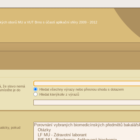
kých oborů MU a VUT Brno s účastí aplikační sféry 2009 - 2012
, že slovo nemá
Hledat všechny výrazy nebo přesnou shodu s dotazem
umístěte je do
Hledat kterýkoliv z výrazů
aticky, pokud