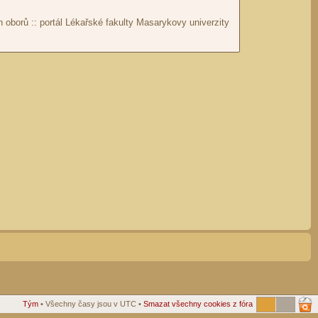
Tým
• Všechny časy jsou v UTC •
Smazat všechny cookies z fóra