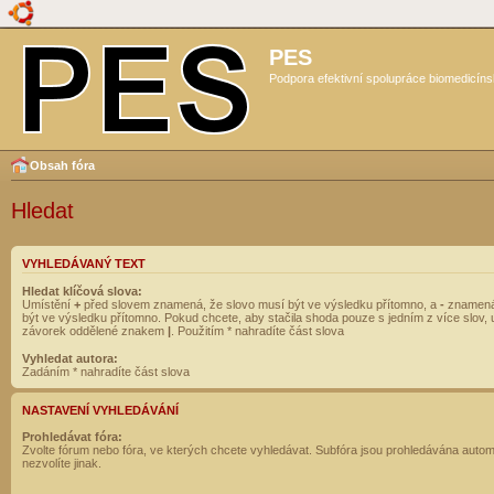
PES
Podpora efektivní spolupráce biomedicíns
Obsah fóra
Hledat
VYHLEDÁVANÝ TEXT
Hledat klíčová slova:
Umístění
+
před slovem znamená, že slovo musí být ve výsledku přítomno, a
-
znamená
být ve výsledku přítomno. Pokud chcete, aby stačila shoda pouze s jedním z více slov, 
závorek oddělené znakem
|
. Použitím * nahradíte část slova
Vyhledat autora:
Zadáním * nahradíte část slova
NASTAVENÍ VYHLEDÁVÁNÍ
Prohledávat fóra:
Zvolte fórum nebo fóra, ve kterých chcete vyhledávat. Subfóra jsou prohledávána autom
nezvolíte jinak.