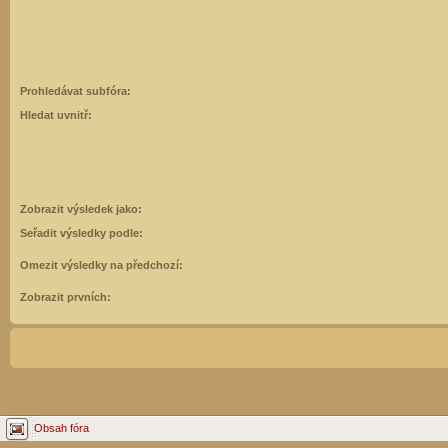
Prohledávat subfóra:
Hledat uvnitř:
Zobrazit výsledek jako:
Seřadit výsledky podle:
Omezit výsledky na předchozí:
Zobrazit prvních:
Obsah fóra