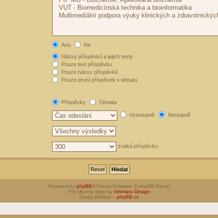
Ano
Ne
Názvy příspěvků a jejich texty
Pouze text příspěvku
Pouze názvy příspěvků
Pouze první příspěvek v tématu
Příspěvky
Témata
Vzestupně
Sestupně
znaků příspěvku
Powered by
phpBB
® Forum Software © phpBB Group
Pro Ubuntu style by
Ishimaru Design
Český překlad –
phpBB.cz