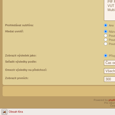
Prohledávat subfóra:
Ano
Hledat uvnitř:
Názvy
Pouz
Pouz
Pouze
Zobrazit výsledek jako:
Přís
Seřadit výsledky podle:
Omezit výsledky na předchozí:
Zobrazit prvních:
Powered by
php
Pro Ubun
Čes
Obsah fóra