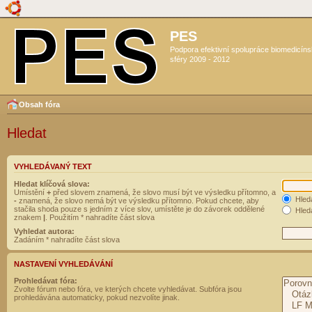
PES
Podpora efektivní spolupráce biomedicín
sféry 2009 - 2012
Obsah fóra
Hledat
VYHLEDÁVANÝ TEXT
Hledat klíčová slova:
Umístění
+
před slovem znamená, že slovo musí být ve výsledku přítomno, a
Hled
-
znamená, že slovo nemá být ve výsledku přítomno. Pokud chcete, aby
stačila shoda pouze s jedním z více slov, umístěte je do závorek oddělené
Hleda
znakem
|
. Použitím * nahradíte část slova
Vyhledat autora:
Zadáním * nahradíte část slova
NASTAVENÍ VYHLEDÁVÁNÍ
Prohledávat fóra:
Zvolte fórum nebo fóra, ve kterých chcete vyhledávat. Subfóra jsou
prohledávána automaticky, pokud nezvolíte jinak.