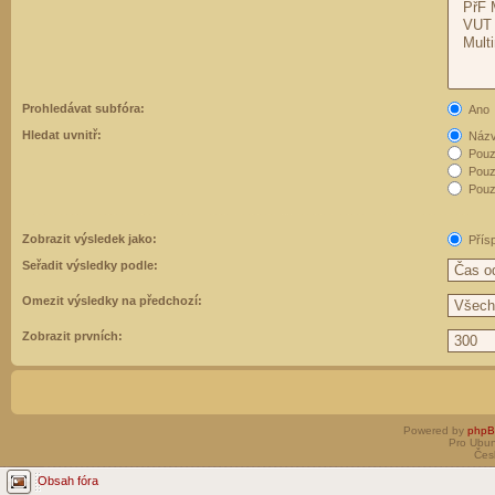
Prohledávat subfóra:
Ano
Hledat uvnitř:
Názvy
Pouz
Pouz
Pouze
Zobrazit výsledek jako:
Přís
Seřadit výsledky podle:
Omezit výsledky na předchozí:
Zobrazit prvních:
Powered by
php
Pro Ubun
Čes
Obsah fóra