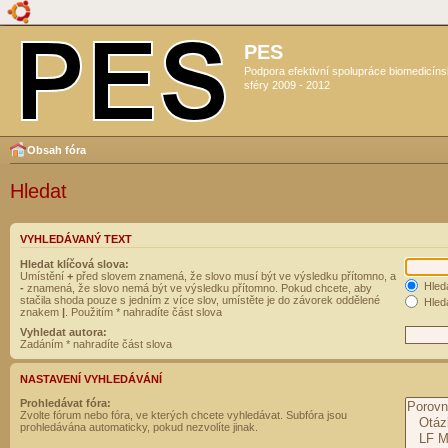
PES
Podpora efektivní spolupráce biomedicín
sféry 2009 - 2012
Obsah fóra
Hledat
VYHLEDÁVANÝ TEXT
Hledat klíčová slova:
Umístění
+
před slovem znamená, že slovo musí být ve výsledku přítomno, a
Hled
-
znamená, že slovo nemá být ve výsledku přítomno. Pokud chcete, aby
stačila shoda pouze s jedním z více slov, umístěte je do závorek oddělené
Hleda
znakem
|
. Použitím * nahradíte část slova
Vyhledat autora:
Zadáním * nahradíte část slova
NASTAVENÍ VYHLEDÁVÁNÍ
Prohledávat fóra:
Zvolte fórum nebo fóra, ve kterých chcete vyhledávat. Subfóra jsou
prohledávána automaticky, pokud nezvolíte jinak.