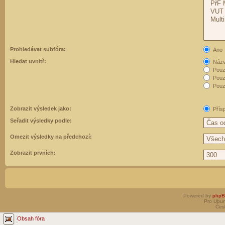
Prohledávat subfóra:
Ano
Hledat uvnitř:
Názvy
Pouz
Pouz
Pouze
Zobrazit výsledek jako:
Přís
Seřadit výsledky podle:
Omezit výsledky na předchozí:
Zobrazit prvních:
Powered by
php
Pro Ubun
Čes
Obsah fóra