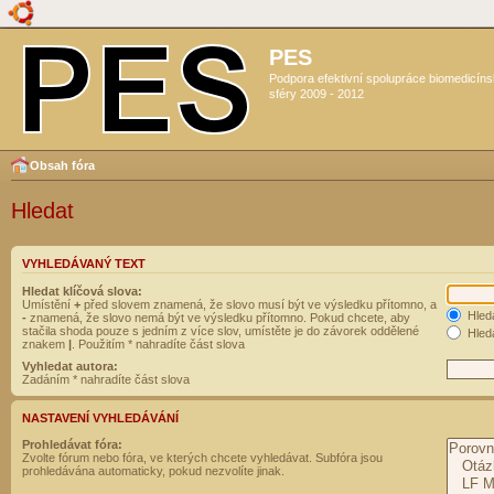
PES
Podpora efektivní spolupráce biomedicín
sféry 2009 - 2012
Obsah fóra
Hledat
VYHLEDÁVANÝ TEXT
Hledat klíčová slova:
Umístění
+
před slovem znamená, že slovo musí být ve výsledku přítomno, a
Hled
-
znamená, že slovo nemá být ve výsledku přítomno. Pokud chcete, aby
stačila shoda pouze s jedním z více slov, umístěte je do závorek oddělené
Hleda
znakem
|
. Použitím * nahradíte část slova
Vyhledat autora:
Zadáním * nahradíte část slova
NASTAVENÍ VYHLEDÁVÁNÍ
Prohledávat fóra:
Zvolte fórum nebo fóra, ve kterých chcete vyhledávat. Subfóra jsou
prohledávána automaticky, pokud nezvolíte jinak.