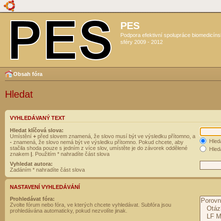
PES
Podpora efektivní spolupráce biomedicín
sféry 2009 - 2012
Obsah fóra
Hledat
VYHLEDÁVANÝ TEXT
Hledat klíčová slova:
Umístění
+
před slovem znamená, že slovo musí být ve výsledku přítomno, a
Hled
-
znamená, že slovo nemá být ve výsledku přítomno. Pokud chcete, aby
stačila shoda pouze s jedním z více slov, umístěte je do závorek oddělené
Hleda
znakem
|
. Použitím * nahradíte část slova
Vyhledat autora:
Zadáním * nahradíte část slova
NASTAVENÍ VYHLEDÁVÁNÍ
Prohledávat fóra:
Zvolte fórum nebo fóra, ve kterých chcete vyhledávat. Subfóra jsou
prohledávána automaticky, pokud nezvolíte jinak.