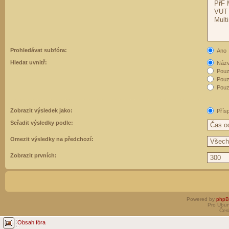
Prohledávat subfóra:
Ano
Hledat uvnitř:
Názvy
Pouz
Pouz
Pouze
Zobrazit výsledek jako:
Přís
Seřadit výsledky podle:
Omezit výsledky na předchozí:
Zobrazit prvních:
Powered by
php
Pro Ubun
Čes
Obsah fóra