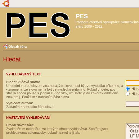
PES
Podpora efektivní spolupráce biomedicín
sféry 2009 - 2012
Obsah fóra
Hledat
VYHLEDÁVANÝ TEXT
Hledat klíčová slova:
Umístění
+
před slovem znamená, že slovo musí být ve výsledku přítomno, a
Hled
-
znamená, že slovo nemá být ve výsledku přítomno. Pokud chcete, aby
stačila shoda pouze s jedním z více slov, umístěte je do závorek oddělené
Hleda
znakem
|
. Použitím * nahradíte část slova
Vyhledat autora:
Zadáním * nahradíte část slova
NASTAVENÍ VYHLEDÁVÁNÍ
Prohledávat fóra:
Zvolte fórum nebo fóra, ve kterých chcete vyhledávat. Subfóra jsou
prohledávána automaticky, pokud nezvolíte jinak.