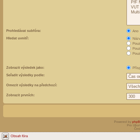
Prohledávat subfóra:
Ano
Hledat uvnitř:
Názvy
Pouz
Pouz
Pouze
Zobrazit výsledek jako:
Přís
Seřadit výsledky podle:
Omezit výsledky na předchozí:
Zobrazit prvních:
Powered by
php
Pro Ubun
Čes
Obsah fóra