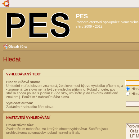
PES
Podpora efektivní spolupráce biomedicín
sféry 2009 - 2012
Obsah fóra
Hledat
VYHLEDÁVANÝ TEXT
Hledat klíčová slova:
Umístění
+
před slovem znamená, že slovo musí být ve výsledku přítomno, a
Hled
-
znamená, že slovo nemá být ve výsledku přítomno. Pokud chcete, aby
stačila shoda pouze s jedním z více slov, umístěte je do závorek oddělené
Hleda
znakem
|
. Použitím * nahradíte část slova
Vyhledat autora:
Zadáním * nahradíte část slova
NASTAVENÍ VYHLEDÁVÁNÍ
Prohledávat fóra:
Zvolte fórum nebo fóra, ve kterých chcete vyhledávat. Subfóra jsou
prohledávána automaticky, pokud nezvolíte jinak.