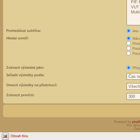
Prohledávat subfóra:
Ano
Hledat uvnitř:
Názvy
Pouz
Pouz
Pouze
Zobrazit výsledek jako:
Přís
Seřadit výsledky podle:
Omezit výsledky na předchozí:
Zobrazit prvních:
Powered by
php
Pro Ubun
Čes
Obsah fóra