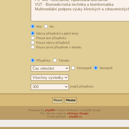
Ano
Ne
Názvy příspěvků a jejich texty
Pouze text příspěvku
Pouze názvy příspěvků
Pouze první příspěvek v tématu
Příspěvky
Témata
Vzestupně
Sestupně
znaků příspěvku
Powered by
phpBB
® Forum Software © phpBB Group
Pro Ubuntu style by
Ishimaru Design
Český překlad –
phpBB.cz