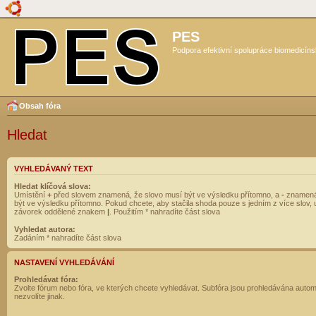
PES
Podpora efektivní spolupráce biomedicíns
Obsah fóra
Hledat
VYHLEDÁVANÝ TEXT
Hledat klíčová slova:
Umístění
+
před slovem znamená, že slovo musí být ve výsledku přítomno, a
-
znamená
být ve výsledku přítomno. Pokud chcete, aby stačila shoda pouze s jedním z více slov, 
závorek oddělené znakem
|
. Použitím * nahradíte část slova
Vyhledat autora:
Zadáním * nahradíte část slova
NASTAVENÍ VYHLEDÁVÁNÍ
Prohledávat fóra:
Zvolte fórum nebo fóra, ve kterých chcete vyhledávat. Subfóra jsou prohledávána autom
nezvolíte jinak.