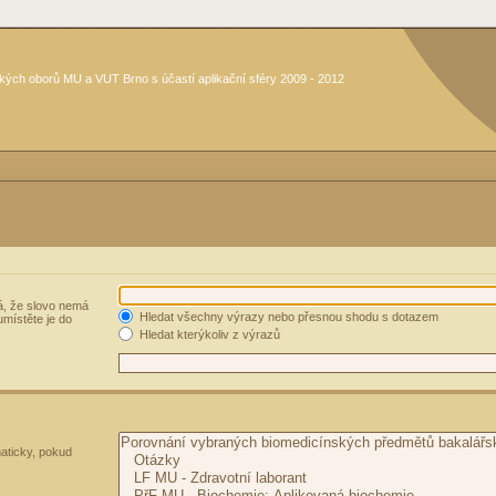
kých oborů MU a VUT Brno s účastí aplikační sféry 2009 - 2012
, že slovo nemá
Hledat všechny výrazy nebo přesnou shodu s dotazem
umístěte je do
Hledat kterýkoliv z výrazů
aticky, pokud