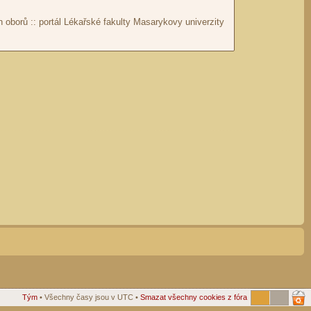
Tým
• Všechny časy jsou v UTC •
Smazat všechny cookies z fóra