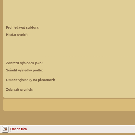
Prohledávat subfóra:
Hledat uvnitř:
Zobrazit výsledek jako:
Seřadit výsledky podle:
Omezit výsledky na předchozí:
Zobrazit prvních:
Obsah fóra