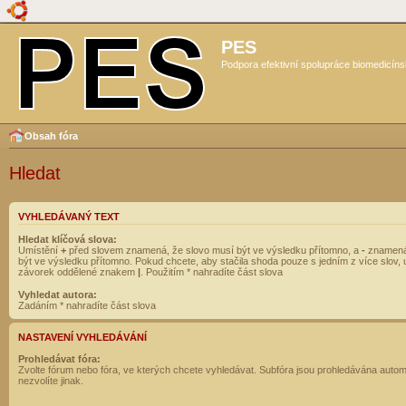
PES
Podpora efektivní spolupráce biomedicíns
Obsah fóra
Hledat
VYHLEDÁVANÝ TEXT
Hledat klíčová slova:
Umístění
+
před slovem znamená, že slovo musí být ve výsledku přítomno, a
-
znamená
být ve výsledku přítomno. Pokud chcete, aby stačila shoda pouze s jedním z více slov, 
závorek oddělené znakem
|
. Použitím * nahradíte část slova
Vyhledat autora:
Zadáním * nahradíte část slova
NASTAVENÍ VYHLEDÁVÁNÍ
Prohledávat fóra:
Zvolte fórum nebo fóra, ve kterých chcete vyhledávat. Subfóra jsou prohledávána autom
nezvolíte jinak.