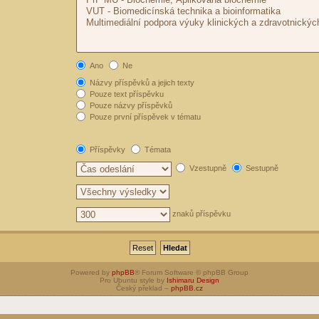
Ano
Ne
Názvy příspěvků a jejich texty
Pouze text příspěvku
Pouze názvy příspěvků
Pouze první příspěvek v tématu
Příspěvky
Témata
Vzestupně
Sestupně
znaků příspěvku
Powered by
phpBB
® Forum Software © phpBB Group
Pro Ubuntu style by
Ishimaru Design
Český překlad –
phpBB.cz