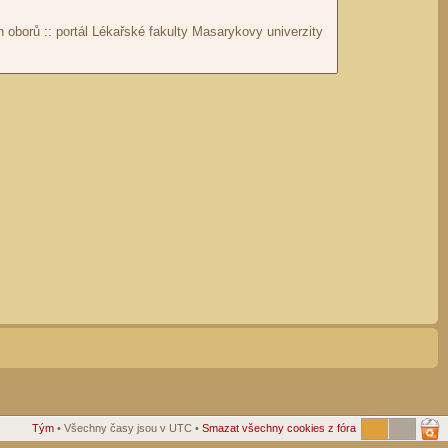
Tým
• Všechny časy jsou v UTC •
Smazat všechny cookies z fóra