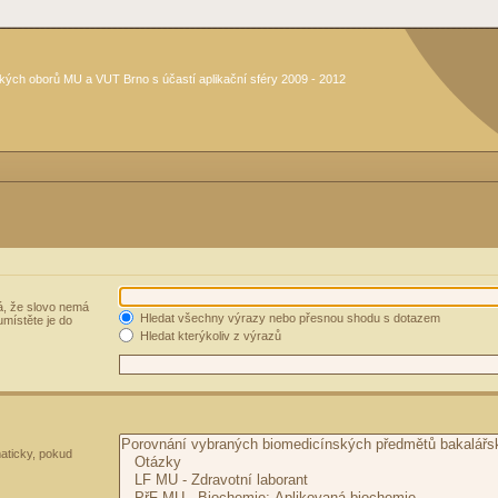
kých oborů MU a VUT Brno s účastí aplikační sféry 2009 - 2012
, že slovo nemá
Hledat všechny výrazy nebo přesnou shodu s dotazem
umístěte je do
Hledat kterýkoliv z výrazů
aticky, pokud