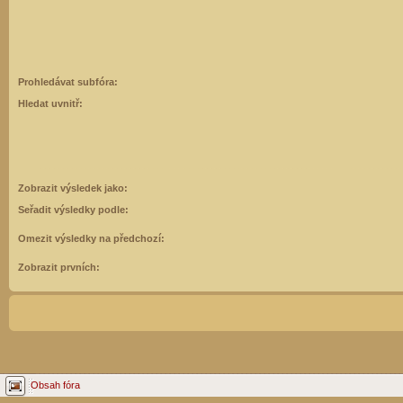
Prohledávat subfóra:
Hledat uvnitř:
Zobrazit výsledek jako:
Seřadit výsledky podle:
Omezit výsledky na předchozí:
Zobrazit prvních:
Obsah fóra