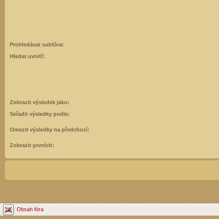
Prohledávat subfóra:
Hledat uvnitř:
Zobrazit výsledek jako:
Seřadit výsledky podle:
Omezit výsledky na předchozí:
Zobrazit prvních:
Obsah fóra