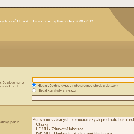
kých oborů MU a VUT Brno s účastí aplikační sféry 2009 - 2012
, že slovo nemá
Hledat všechny výrazy nebo přesnou shodu s dotazem
umístěte je do
Hledat kterýkoliv z výrazů
aticky, pokud