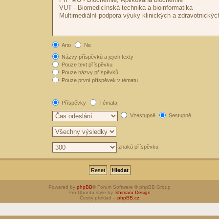
Ano
Ne
Názvy příspěvků a jejich texty
Pouze text příspěvku
Pouze názvy příspěvků
Pouze první příspěvek v tématu
Příspěvky
Témata
Vzestupně
Sestupně
znaků příspěvku
Powered by
phpBB
® Forum Software © phpBB Group
Pro Ubuntu style by
Ishimaru Design
Český překlad –
phpBB.cz