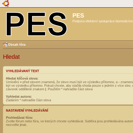
PES
Podpora efektivní spolupráce biomedicíns
Obsah fóra
Hledat
VYHLEDÁVANÝ TEXT
Hledat klíčová slova:
Umístění
+
před slovem znamená, že slovo musí být ve výsledku přítomno, a
-
znamená
být ve výsledku přítomno. Pokud chcete, aby stačila shoda pouze s jedním z více slov, 
závorek oddělené znakem
|
. Použitím * nahradíte část slova
Vyhledat autora:
Zadáním * nahradíte část slova
NASTAVENÍ VYHLEDÁVÁNÍ
Prohledávat fóra:
Zvolte fórum nebo fóra, ve kterých chcete vyhledávat. Subfóra jsou prohledávána autom
nezvolíte jinak.