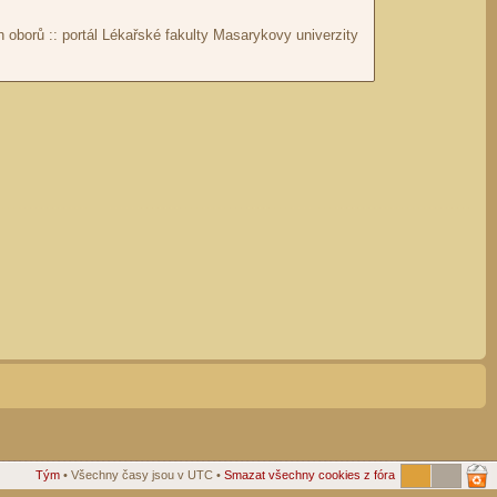
Tým
• Všechny časy jsou v UTC •
Smazat všechny cookies z fóra