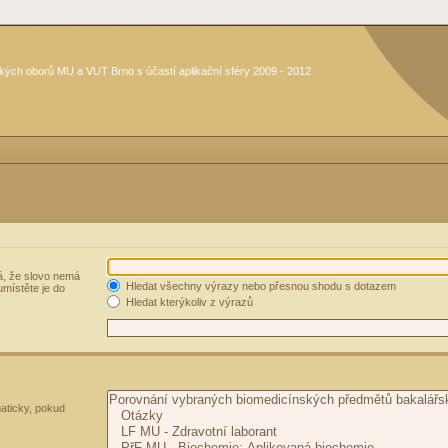
kých oborů MU a VUT Brno s účastí aplikační sféry 2009 - 2012
, že slovo nemá
Hledat všechny výrazy nebo přesnou shodu s dotazem
umístěte je do
Hledat kterýkoliv z výrazů
aticky, pokud