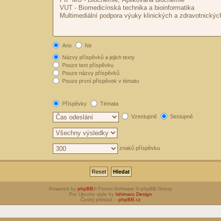
Ano
Ne
Názvy příspěvků a jejich texty
Pouze text příspěvku
Pouze názvy příspěvků
Pouze první příspěvek v tématu
Příspěvky
Témata
Vzestupně
Sestupně
znaků příspěvku
Powered by
phpBB
® Forum Software © phpBB Group
Pro Ubuntu style by
Ishimaru Design
Český překlad –
phpBB.cz