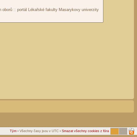
Tým
• Všechny časy jsou v UTC •
Smazat všechny cookies z fóra