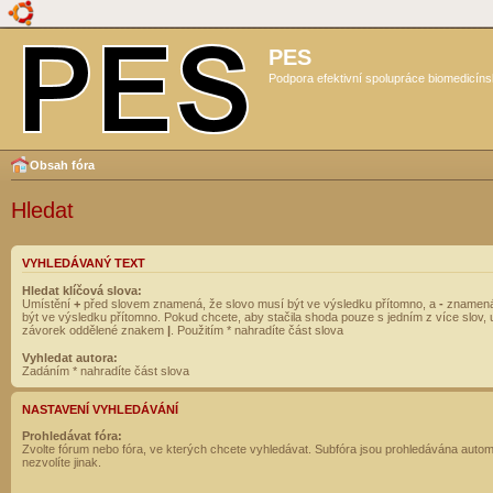
PES
Podpora efektivní spolupráce biomedicíns
Obsah fóra
Hledat
VYHLEDÁVANÝ TEXT
Hledat klíčová slova:
Umístění
+
před slovem znamená, že slovo musí být ve výsledku přítomno, a
-
znamená
být ve výsledku přítomno. Pokud chcete, aby stačila shoda pouze s jedním z více slov, 
závorek oddělené znakem
|
. Použitím * nahradíte část slova
Vyhledat autora:
Zadáním * nahradíte část slova
NASTAVENÍ VYHLEDÁVÁNÍ
Prohledávat fóra:
Zvolte fórum nebo fóra, ve kterých chcete vyhledávat. Subfóra jsou prohledávána autom
nezvolíte jinak.