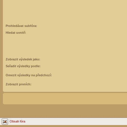
Prohledávat subfóra:
Hledat uvnitř:
Zobrazit výsledek jako:
Seřadit výsledky podle:
Omezit výsledky na předchozí:
Zobrazit prvních:
Obsah fóra