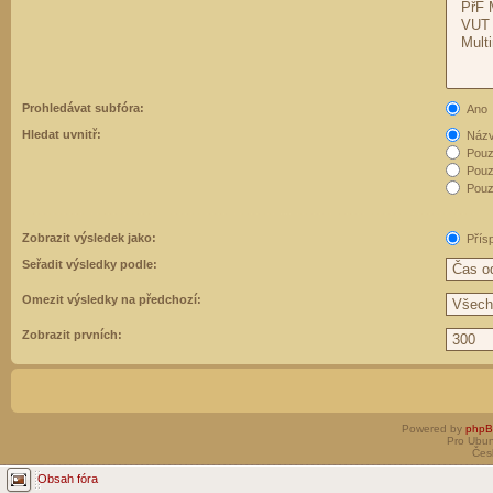
Prohledávat subfóra:
Ano
Hledat uvnitř:
Názvy
Pouz
Pouz
Pouze
Zobrazit výsledek jako:
Přís
Seřadit výsledky podle:
Omezit výsledky na předchozí:
Zobrazit prvních:
Powered by
php
Pro Ubun
Čes
Obsah fóra