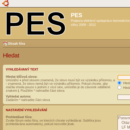
PES
Podpora efektivní spolupráce biomedicín
sféry 2009 - 2012
Obsah fóra
Hledat
VYHLEDÁVANÝ TEXT
Hledat klíčová slova:
Umístění
+
před slovem znamená, že slovo musí být ve výsledku přítomno, a
Hled
-
znamená, že slovo nemá být ve výsledku přítomno. Pokud chcete, aby
stačila shoda pouze s jedním z více slov, umístěte je do závorek oddělené
Hleda
znakem
|
. Použitím * nahradíte část slova
Vyhledat autora:
Zadáním * nahradíte část slova
NASTAVENÍ VYHLEDÁVÁNÍ
Prohledávat fóra:
Zvolte fórum nebo fóra, ve kterých chcete vyhledávat. Subfóra jsou
prohledávána automaticky, pokud nezvolíte jinak.