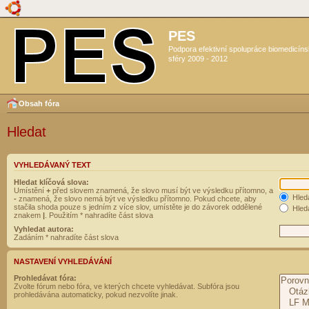
PES
Podpora efektivní spolupráce biomedicín
sféry 2009 - 2012
Obsah fóra
Hledat
VYHLEDÁVANÝ TEXT
Hledat klíčová slova:
Umístění
+
před slovem znamená, že slovo musí být ve výsledku přítomno, a
Hled
-
znamená, že slovo nemá být ve výsledku přítomno. Pokud chcete, aby
stačila shoda pouze s jedním z více slov, umístěte je do závorek oddělené
Hleda
znakem
|
. Použitím * nahradíte část slova
Vyhledat autora:
Zadáním * nahradíte část slova
NASTAVENÍ VYHLEDÁVÁNÍ
Prohledávat fóra:
Zvolte fórum nebo fóra, ve kterých chcete vyhledávat. Subfóra jsou
prohledávána automaticky, pokud nezvolíte jinak.