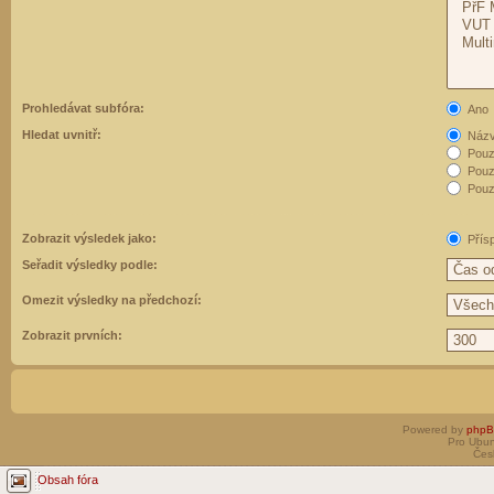
Prohledávat subfóra:
Ano
Hledat uvnitř:
Názvy
Pouz
Pouz
Pouze
Zobrazit výsledek jako:
Přís
Seřadit výsledky podle:
Omezit výsledky na předchozí:
Zobrazit prvních:
Powered by
php
Pro Ubun
Čes
Obsah fóra