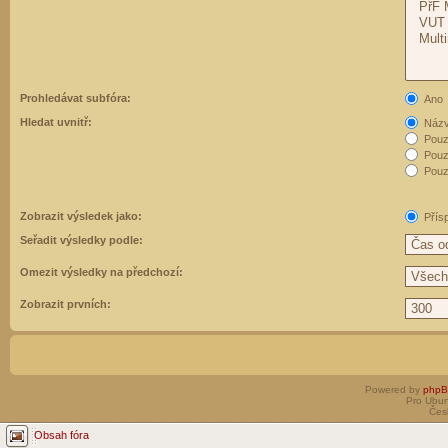
Prohledávat subfóra:
Ano
Hledat uvnitř:
Názvy
Pouz
Pouz
Pouze
Zobrazit výsledek jako:
Přís
Seřadit výsledky podle:
Omezit výsledky na předchozí:
Zobrazit prvních:
Powered by
php
Pro Ubun
Čes
Obsah fóra