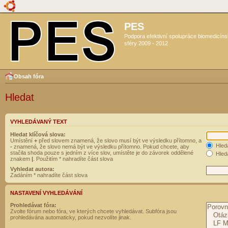
PES
Podpora efektivní spolupráce biomedicín
sféry 2009 - 2012
Obsah fóra
Hledat
VYHLEDÁVANÝ TEXT
Hledat klíčová slova:
Umístění
+
před slovem znamená, že slovo musí být ve výsledku přítomno, a
Hled
-
znamená, že slovo nemá být ve výsledku přítomno. Pokud chcete, aby
stačila shoda pouze s jedním z více slov, umístěte je do závorek oddělené
Hleda
znakem
|
. Použitím * nahradíte část slova
Vyhledat autora:
Zadáním * nahradíte část slova
NASTAVENÍ VYHLEDÁVÁNÍ
Prohledávat fóra:
Zvolte fórum nebo fóra, ve kterých chcete vyhledávat. Subfóra jsou
prohledávána automaticky, pokud nezvolíte jinak.