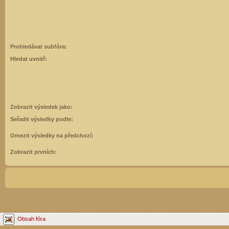
Prohledávat subfóra:
Hledat uvnitř:
Zobrazit výsledek jako:
Seřadit výsledky podle:
Omezit výsledky na předchozí:
Zobrazit prvních:
Obsah fóra