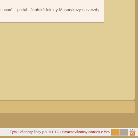
Tým
• Všechny časy jsou v UTC •
Smazat všechny cookies z fóra