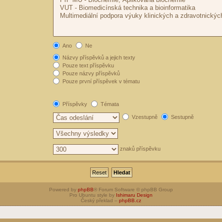
Ano
Ne
Názvy příspěvků a jejich texty
Pouze text příspěvku
Pouze názvy příspěvků
Pouze první příspěvek v tématu
Příspěvky
Témata
Vzestupně
Sestupně
znaků příspěvku
Powered by
phpBB
® Forum Software © phpBB Group
Pro Ubuntu style by
Ishimaru Design
Český překlad –
phpBB.cz