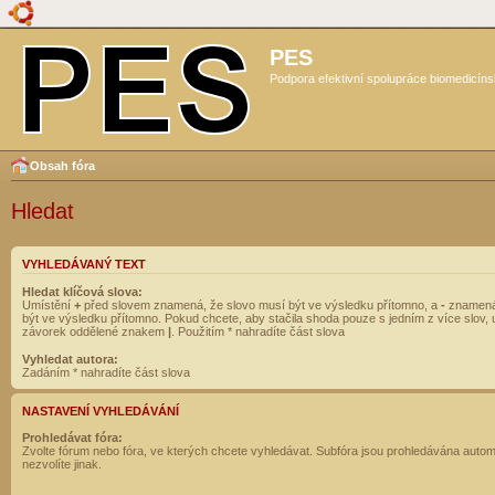
PES
Podpora efektivní spolupráce biomedicíns
Obsah fóra
Hledat
VYHLEDÁVANÝ TEXT
Hledat klíčová slova:
Umístění
+
před slovem znamená, že slovo musí být ve výsledku přítomno, a
-
znamená
být ve výsledku přítomno. Pokud chcete, aby stačila shoda pouze s jedním z více slov, 
závorek oddělené znakem
|
. Použitím * nahradíte část slova
Vyhledat autora:
Zadáním * nahradíte část slova
NASTAVENÍ VYHLEDÁVÁNÍ
Prohledávat fóra:
Zvolte fórum nebo fóra, ve kterých chcete vyhledávat. Subfóra jsou prohledávána autom
nezvolíte jinak.