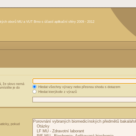
kých oborů MU a VUT Brno s účastí aplikační sféry 2009 - 2012
, že slovo nemá
Hledat všechny výrazy nebo přesnou shodu s dotazem
umístěte je do
Hledat kterýkoliv z výrazů
aticky, pokud