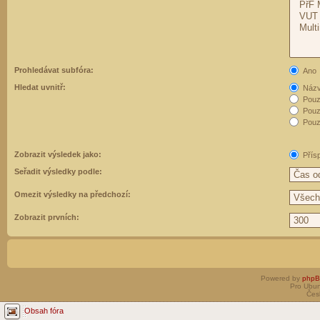
Prohledávat subfóra:
Ano
Hledat uvnitř:
Názvy
Pouz
Pouz
Pouze
Zobrazit výsledek jako:
Přís
Seřadit výsledky podle:
Omezit výsledky na předchozí:
Zobrazit prvních:
Powered by
php
Pro Ubun
Čes
Obsah fóra