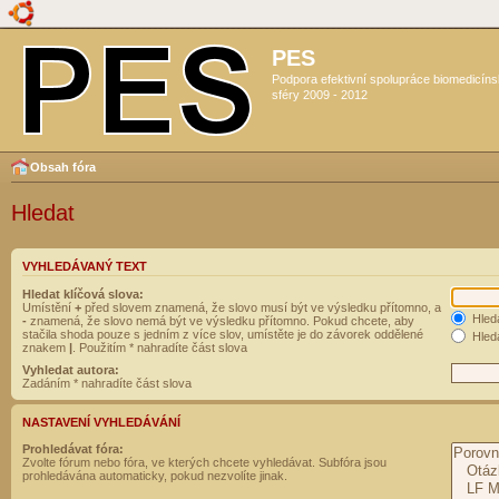
PES
Podpora efektivní spolupráce biomedicín
sféry 2009 - 2012
Obsah fóra
Hledat
VYHLEDÁVANÝ TEXT
Hledat klíčová slova:
Umístění
+
před slovem znamená, že slovo musí být ve výsledku přítomno, a
Hled
-
znamená, že slovo nemá být ve výsledku přítomno. Pokud chcete, aby
stačila shoda pouze s jedním z více slov, umístěte je do závorek oddělené
Hleda
znakem
|
. Použitím * nahradíte část slova
Vyhledat autora:
Zadáním * nahradíte část slova
NASTAVENÍ VYHLEDÁVÁNÍ
Prohledávat fóra:
Zvolte fórum nebo fóra, ve kterých chcete vyhledávat. Subfóra jsou
prohledávána automaticky, pokud nezvolíte jinak.