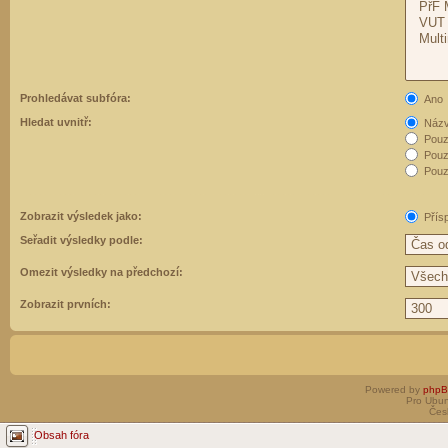
Prohledávat subfóra:
Ano
Hledat uvnitř:
Názvy
Pouz
Pouz
Pouze
Zobrazit výsledek jako:
Přís
Seřadit výsledky podle:
Omezit výsledky na předchozí:
Zobrazit prvních:
Powered by
php
Pro Ubun
Čes
Obsah fóra