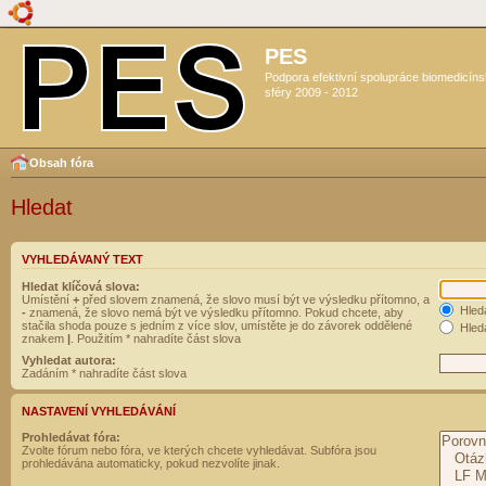
PES
Podpora efektivní spolupráce biomedicín
sféry 2009 - 2012
Obsah fóra
Hledat
VYHLEDÁVANÝ TEXT
Hledat klíčová slova:
Umístění
+
před slovem znamená, že slovo musí být ve výsledku přítomno, a
Hled
-
znamená, že slovo nemá být ve výsledku přítomno. Pokud chcete, aby
stačila shoda pouze s jedním z více slov, umístěte je do závorek oddělené
Hleda
znakem
|
. Použitím * nahradíte část slova
Vyhledat autora:
Zadáním * nahradíte část slova
NASTAVENÍ VYHLEDÁVÁNÍ
Prohledávat fóra:
Zvolte fórum nebo fóra, ve kterých chcete vyhledávat. Subfóra jsou
prohledávána automaticky, pokud nezvolíte jinak.