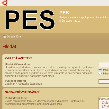
PES
Podpora efektivní spolupráce biomedicín
sféry 2009 - 2012
Obsah fóra
Hledat
VYHLEDÁVANÝ TEXT
Hledat klíčová slova:
Umístění
+
před slovem znamená, že slovo musí být ve výsledku přítomno, a
Hled
-
znamená, že slovo nemá být ve výsledku přítomno. Pokud chcete, aby
stačila shoda pouze s jedním z více slov, umístěte je do závorek oddělené
Hleda
znakem
|
. Použitím * nahradíte část slova
Vyhledat autora:
Zadáním * nahradíte část slova
NASTAVENÍ VYHLEDÁVÁNÍ
Prohledávat fóra:
Zvolte fórum nebo fóra, ve kterých chcete vyhledávat. Subfóra jsou
prohledávána automaticky, pokud nezvolíte jinak.