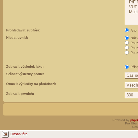
Prohledávat subfóra:
Ano
Hledat uvnitř:
Názvy
Pouz
Pouz
Pouze
Zobrazit výsledek jako:
Přís
Seřadit výsledky podle:
Omezit výsledky na předchozí:
Zobrazit prvních:
Powered by
php
Pro Ubun
Čes
Obsah fóra