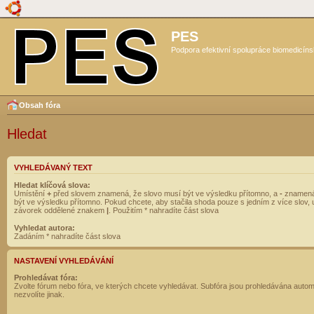
PES
Podpora efektivní spolupráce biomedicíns
Obsah fóra
Hledat
VYHLEDÁVANÝ TEXT
Hledat klíčová slova:
Umístění
+
před slovem znamená, že slovo musí být ve výsledku přítomno, a
-
znamená
být ve výsledku přítomno. Pokud chcete, aby stačila shoda pouze s jedním z více slov, 
závorek oddělené znakem
|
. Použitím * nahradíte část slova
Vyhledat autora:
Zadáním * nahradíte část slova
NASTAVENÍ VYHLEDÁVÁNÍ
Prohledávat fóra:
Zvolte fórum nebo fóra, ve kterých chcete vyhledávat. Subfóra jsou prohledávána autom
nezvolíte jinak.