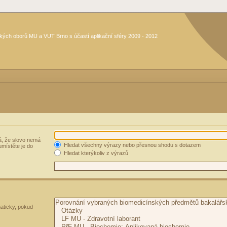
kých oborů MU a VUT Brno s účastí aplikační sféry 2009 - 2012
, že slovo nemá
Hledat všechny výrazy nebo přesnou shodu s dotazem
umístěte je do
Hledat kterýkoliv z výrazů
aticky, pokud