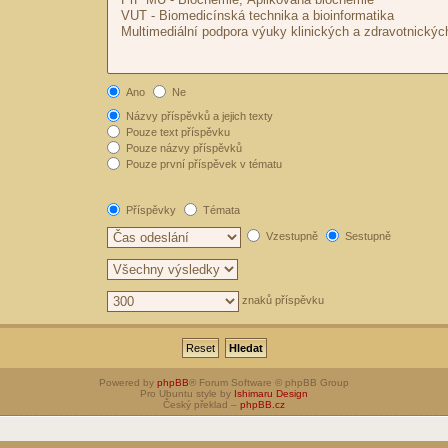
Ano
Ne
Názvy příspěvků a jejich texty
Pouze text příspěvku
Pouze názvy příspěvků
Pouze první příspěvek v tématu
Příspěvky
Témata
Vzestupně
Sestupně
znaků příspěvku
Powered by
phpBB
® Forum Software © phpBB Group
Pro Ubuntu style by
Ishimaru Design
Český překlad –
phpBB.cz