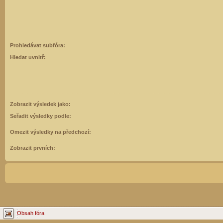
Prohledávat subfóra:
Hledat uvnitř:
Zobrazit výsledek jako:
Seřadit výsledky podle:
Omezit výsledky na předchozí:
Zobrazit prvních:
Obsah fóra