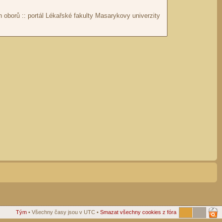
Tým
• Všechny časy jsou v UTC •
Smazat všechny cookies z fóra