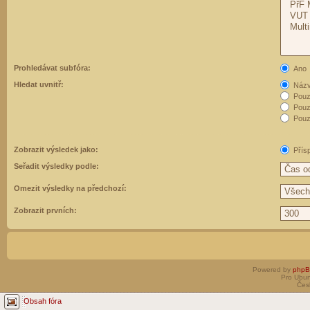
Prohledávat subfóra:
Ano
Hledat uvnitř:
Názvy
Pouz
Pouz
Pouze
Zobrazit výsledek jako:
Přís
Seřadit výsledky podle:
Omezit výsledky na předchozí:
Zobrazit prvních:
Powered by
php
Pro Ubun
Čes
Obsah fóra