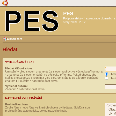
PES
Podpora efektivní spolupráce biomedicín
sféry 2009 - 2012
Obsah fóra
Hledat
VYHLEDÁVANÝ TEXT
Hledat klíčová slova:
Umístění
+
před slovem znamená, že slovo musí být ve výsledku přítomno, a
Hled
-
znamená, že slovo nemá být ve výsledku přítomno. Pokud chcete, aby
stačila shoda pouze s jedním z více slov, umístěte je do závorek oddělené
Hleda
znakem
|
. Použitím * nahradíte část slova
Vyhledat autora:
Zadáním * nahradíte část slova
NASTAVENÍ VYHLEDÁVÁNÍ
Prohledávat fóra:
Zvolte fórum nebo fóra, ve kterých chcete vyhledávat. Subfóra jsou
prohledávána automaticky, pokud nezvolíte jinak.