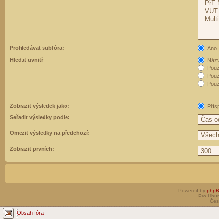
Prohledávat subfóra:
Ano
Hledat uvnitř:
Názvy
Pouz
Pouz
Pouze
Zobrazit výsledek jako:
Přís
Seřadit výsledky podle:
Omezit výsledky na předchozí:
Zobrazit prvních:
Powered by
php
Pro Ubun
Čes
Obsah fóra