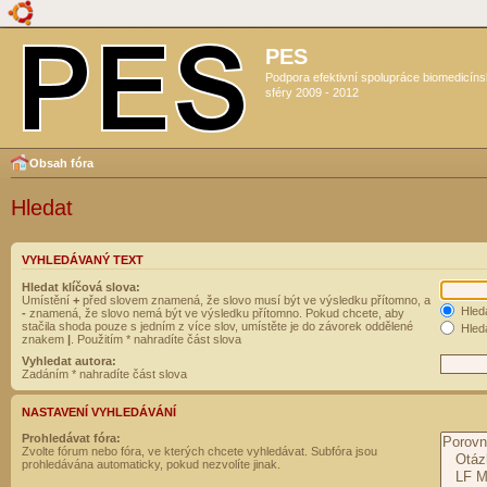
PES
Podpora efektivní spolupráce biomedicín
sféry 2009 - 2012
Obsah fóra
Hledat
VYHLEDÁVANÝ TEXT
Hledat klíčová slova:
Umístění
+
před slovem znamená, že slovo musí být ve výsledku přítomno, a
Hled
-
znamená, že slovo nemá být ve výsledku přítomno. Pokud chcete, aby
stačila shoda pouze s jedním z více slov, umístěte je do závorek oddělené
Hleda
znakem
|
. Použitím * nahradíte část slova
Vyhledat autora:
Zadáním * nahradíte část slova
NASTAVENÍ VYHLEDÁVÁNÍ
Prohledávat fóra:
Zvolte fórum nebo fóra, ve kterých chcete vyhledávat. Subfóra jsou
prohledávána automaticky, pokud nezvolíte jinak.