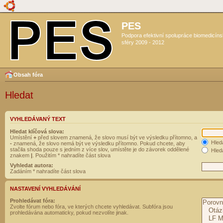
PES
Podpora efektivní spolupráce biomedicín
sféry 2009 - 2012
Obsah fóra
Hledat
VYHLEDÁVANÝ TEXT
Hledat klíčová slova:
Umístění
+
před slovem znamená, že slovo musí být ve výsledku přítomno, a
Hled
-
znamená, že slovo nemá být ve výsledku přítomno. Pokud chcete, aby
stačila shoda pouze s jedním z více slov, umístěte je do závorek oddělené
Hleda
znakem
|
. Použitím * nahradíte část slova
Vyhledat autora:
Zadáním * nahradíte část slova
NASTAVENÍ VYHLEDÁVÁNÍ
Prohledávat fóra:
Zvolte fórum nebo fóra, ve kterých chcete vyhledávat. Subfóra jsou
prohledávána automaticky, pokud nezvolíte jinak.