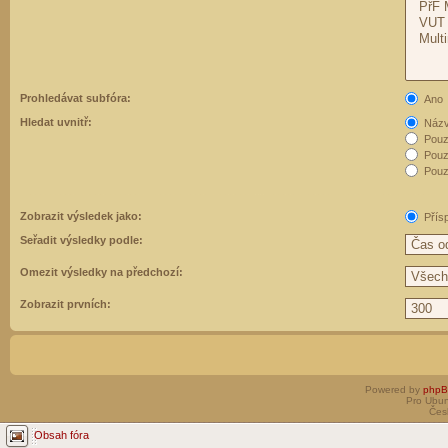
Prohledávat subfóra:
Ano
Hledat uvnitř:
Názvy
Pouz
Pouz
Pouze
Zobrazit výsledek jako:
Přís
Seřadit výsledky podle:
Omezit výsledky na předchozí:
Zobrazit prvních:
Powered by
php
Pro Ubun
Čes
Obsah fóra