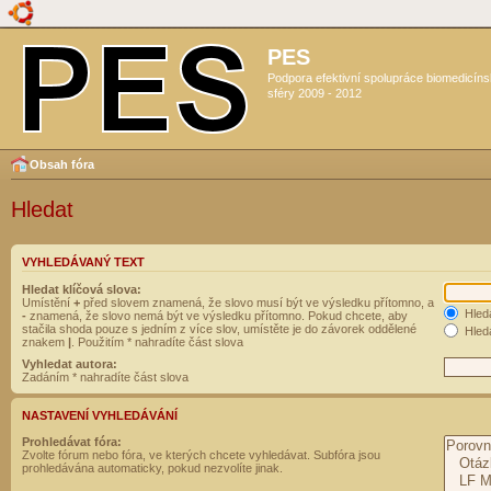
PES
Podpora efektivní spolupráce biomedicín
sféry 2009 - 2012
Obsah fóra
Hledat
VYHLEDÁVANÝ TEXT
Hledat klíčová slova:
Umístění
+
před slovem znamená, že slovo musí být ve výsledku přítomno, a
Hled
-
znamená, že slovo nemá být ve výsledku přítomno. Pokud chcete, aby
stačila shoda pouze s jedním z více slov, umístěte je do závorek oddělené
Hleda
znakem
|
. Použitím * nahradíte část slova
Vyhledat autora:
Zadáním * nahradíte část slova
NASTAVENÍ VYHLEDÁVÁNÍ
Prohledávat fóra:
Zvolte fórum nebo fóra, ve kterých chcete vyhledávat. Subfóra jsou
prohledávána automaticky, pokud nezvolíte jinak.