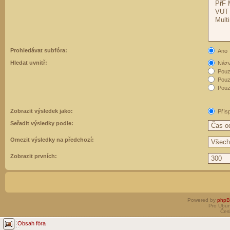
Prohledávat subfóra:
Ano
Hledat uvnitř:
Názvy
Pouz
Pouz
Pouze
Zobrazit výsledek jako:
Přís
Seřadit výsledky podle:
Omezit výsledky na předchozí:
Zobrazit prvních:
Powered by
php
Pro Ubun
Čes
Obsah fóra