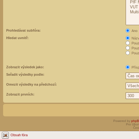
Prohledávat subfóra:
Ano
Hledat uvnitř:
Názvy
Pouz
Pouz
Pouze
Zobrazit výsledek jako:
Přís
Seřadit výsledky podle:
Omezit výsledky na předchozí:
Zobrazit prvních:
Powered by
php
Pro Ubun
Čes
Obsah fóra