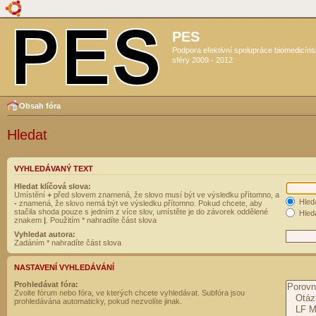
PES
Podpora efektivní spolupráce biomedicín
sféry 2009 - 2012
Obsah fóra
Hledat
VYHLEDÁVANÝ TEXT
Hledat klíčová slova:
Umístění
+
před slovem znamená, že slovo musí být ve výsledku přítomno, a
Hled
-
znamená, že slovo nemá být ve výsledku přítomno. Pokud chcete, aby
stačila shoda pouze s jedním z více slov, umístěte je do závorek oddělené
Hleda
znakem
|
. Použitím * nahradíte část slova
Vyhledat autora:
Zadáním * nahradíte část slova
NASTAVENÍ VYHLEDÁVÁNÍ
Prohledávat fóra:
Zvolte fórum nebo fóra, ve kterých chcete vyhledávat. Subfóra jsou
prohledávána automaticky, pokud nezvolíte jinak.