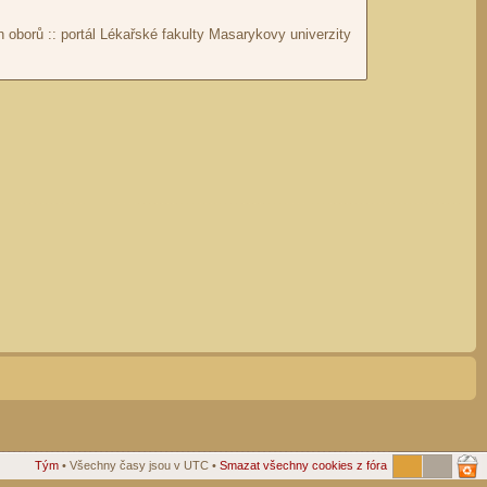
Tým
• Všechny časy jsou v UTC •
Smazat všechny cookies z fóra