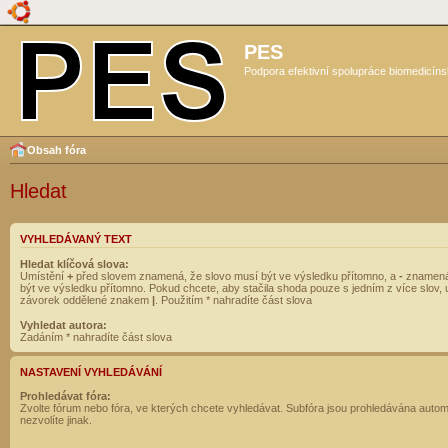
PES
Podpora efektivní spolupráce biomedicíns
Obsah fóra
Hledat
VYHLEDÁVANÝ TEXT
Hledat klíčová slova:
Umístění
+
před slovem znamená, že slovo musí být ve výsledku přítomno, a
-
znamená
být ve výsledku přítomno. Pokud chcete, aby stačila shoda pouze s jedním z více slov, 
závorek oddělené znakem
|
. Použitím * nahradíte část slova
Vyhledat autora:
Zadáním * nahradíte část slova
NASTAVENÍ VYHLEDÁVÁNÍ
Prohledávat fóra:
Zvolte fórum nebo fóra, ve kterých chcete vyhledávat. Subfóra jsou prohledávána autom
nezvolíte jinak.