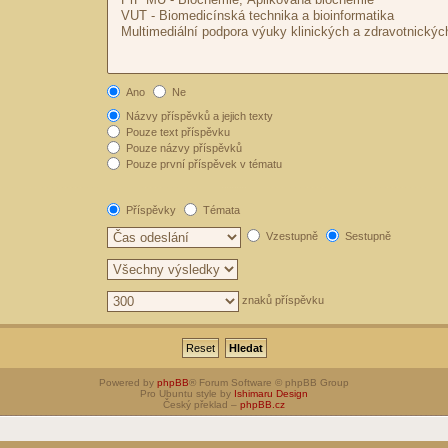
Ano
Ne
Názvy příspěvků a jejich texty
Pouze text příspěvku
Pouze názvy příspěvků
Pouze první příspěvek v tématu
Příspěvky
Témata
Vzestupně
Sestupně
znaků příspěvku
Powered by
phpBB
® Forum Software © phpBB Group
Pro Ubuntu style by
Ishimaru Design
Český překlad –
phpBB.cz