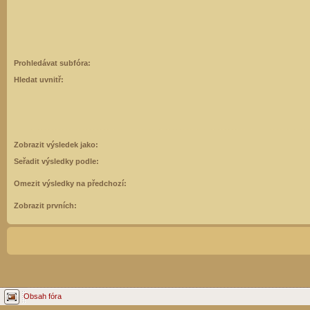
Prohledávat subfóra:
Hledat uvnitř:
Zobrazit výsledek jako:
Seřadit výsledky podle:
Omezit výsledky na předchozí:
Zobrazit prvních:
Obsah fóra