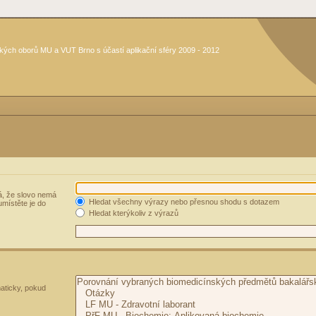
kých oborů MU a VUT Brno s účastí aplikační sféry 2009 - 2012
, že slovo nemá
Hledat všechny výrazy nebo přesnou shodu s dotazem
umístěte je do
Hledat kterýkoliv z výrazů
aticky, pokud