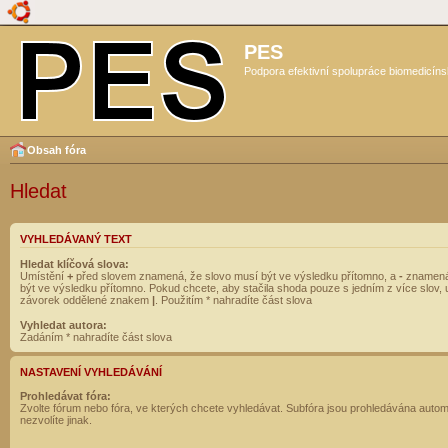
PES
Podpora efektivní spolupráce biomedicíns
Obsah fóra
Hledat
VYHLEDÁVANÝ TEXT
Hledat klíčová slova:
Umístění
+
před slovem znamená, že slovo musí být ve výsledku přítomno, a
-
znamená
být ve výsledku přítomno. Pokud chcete, aby stačila shoda pouze s jedním z více slov, 
závorek oddělené znakem
|
. Použitím * nahradíte část slova
Vyhledat autora:
Zadáním * nahradíte část slova
NASTAVENÍ VYHLEDÁVÁNÍ
Prohledávat fóra:
Zvolte fórum nebo fóra, ve kterých chcete vyhledávat. Subfóra jsou prohledávána autom
nezvolíte jinak.