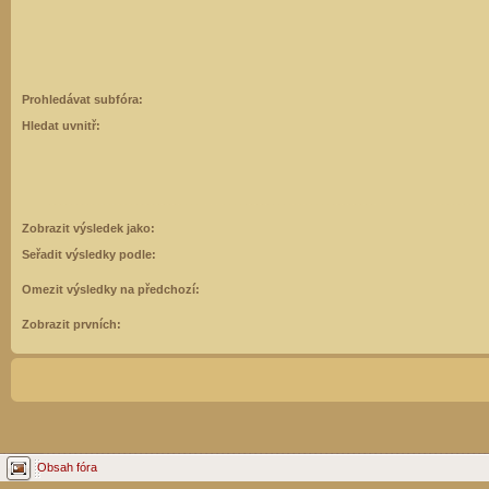
Prohledávat subfóra:
Hledat uvnitř:
Zobrazit výsledek jako:
Seřadit výsledky podle:
Omezit výsledky na předchozí:
Zobrazit prvních:
Obsah fóra