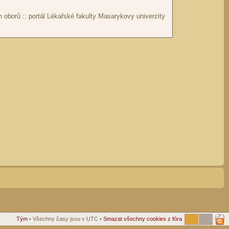
Tým
• Všechny časy jsou v UTC •
Smazat všechny cookies z fóra