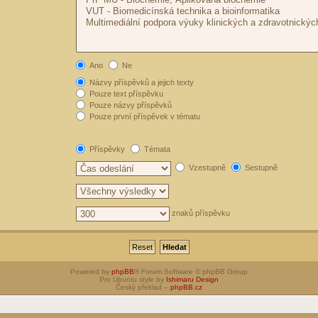
Ano
Ne
Názvy příspěvků a jejich texty
Pouze text příspěvku
Pouze názvy příspěvků
Pouze první příspěvek v tématu
Příspěvky
Témata
Vzestupně
Sestupně
znaků příspěvku
Powered by
phpBB
® Forum Software © phpBB Group
Pro Ubuntu style by
Ishimaru Design
Český překlad –
phpBB.cz