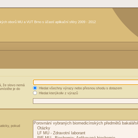
kých oborů MU a VUT Brno s účastí aplikační sféry 2009 - 2012
, že slovo nemá
Hledat všechny výrazy nebo přesnou shodu s dotazem
umístěte je do
Hledat kterýkoliv z výrazů
aticky, pokud