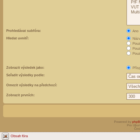
Prohledávat subfóra:
Ano
Hledat uvnitř:
Názvy
Pouz
Pouz
Pouze
Zobrazit výsledek jako:
Přís
Seřadit výsledky podle:
Omezit výsledky na předchozí:
Zobrazit prvních:
Powered by
php
Pro Ubun
Čes
Obsah fóra