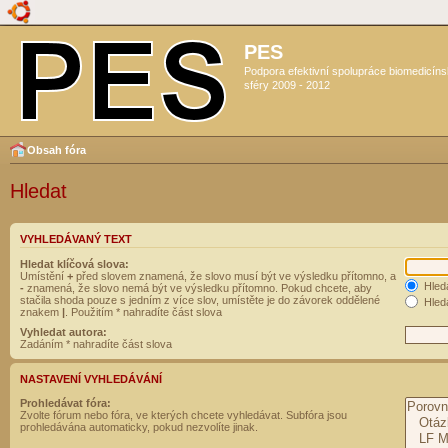
PES
Podpora efektivní spolupráce biomedicín
sféry 2009 - 2012
Obsah fóra
Hledat
VYHLEDÁVANÝ TEXT
Hledat klíčová slova:
Umístění
+
před slovem znamená, že slovo musí být ve výsledku přítomno, a
Hled
-
znamená, že slovo nemá být ve výsledku přítomno. Pokud chcete, aby
stačila shoda pouze s jedním z více slov, umístěte je do závorek oddělené
Hleda
znakem
|
. Použitím * nahradíte část slova
Vyhledat autora:
Zadáním * nahradíte část slova
NASTAVENÍ VYHLEDÁVÁNÍ
Prohledávat fóra:
Zvolte fórum nebo fóra, ve kterých chcete vyhledávat. Subfóra jsou
prohledávána automaticky, pokud nezvolíte jinak.