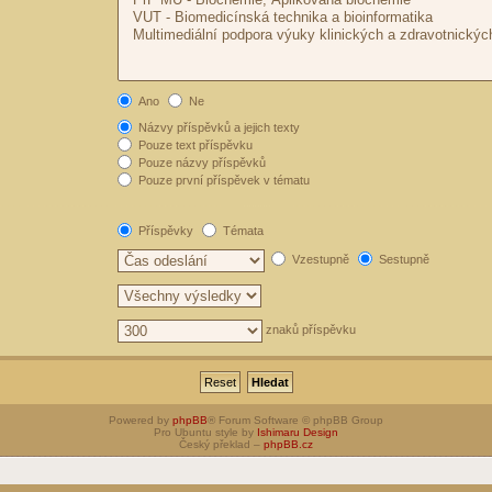
Ano
Ne
Názvy příspěvků a jejich texty
Pouze text příspěvku
Pouze názvy příspěvků
Pouze první příspěvek v tématu
Příspěvky
Témata
Vzestupně
Sestupně
znaků příspěvku
Powered by
phpBB
® Forum Software © phpBB Group
Pro Ubuntu style by
Ishimaru Design
Český překlad –
phpBB.cz