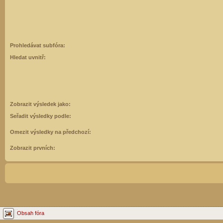
Prohledávat subfóra:
Hledat uvnitř:
Zobrazit výsledek jako:
Seřadit výsledky podle:
Omezit výsledky na předchozí:
Zobrazit prvních:
Obsah fóra