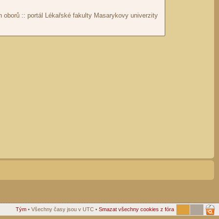
Tým
• Všechny časy jsou v UTC •
Smazat všechny cookies z fóra