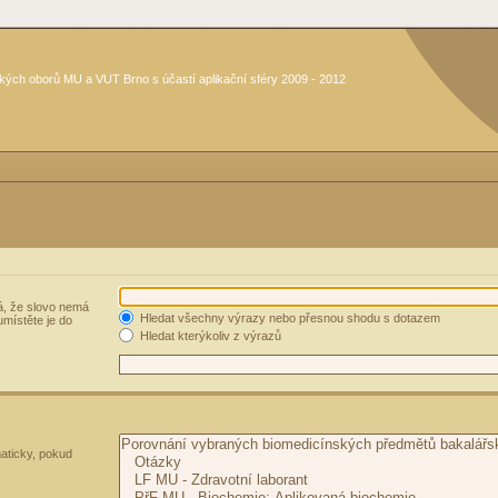
kých oborů MU a VUT Brno s účastí aplikační sféry 2009 - 2012
, že slovo nemá
Hledat všechny výrazy nebo přesnou shodu s dotazem
umístěte je do
Hledat kterýkoliv z výrazů
aticky, pokud