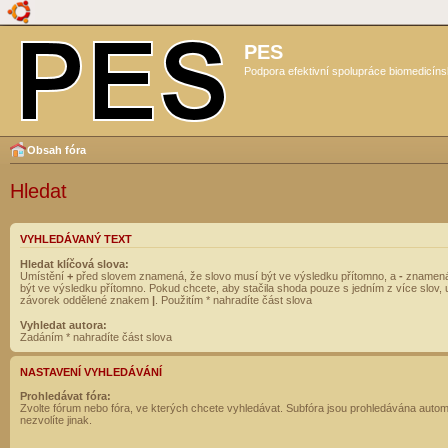
PES
Podpora efektivní spolupráce biomedicíns
Obsah fóra
Hledat
VYHLEDÁVANÝ TEXT
Hledat klíčová slova:
Umístění
+
před slovem znamená, že slovo musí být ve výsledku přítomno, a
-
znamená
být ve výsledku přítomno. Pokud chcete, aby stačila shoda pouze s jedním z více slov, 
závorek oddělené znakem
|
. Použitím * nahradíte část slova
Vyhledat autora:
Zadáním * nahradíte část slova
NASTAVENÍ VYHLEDÁVÁNÍ
Prohledávat fóra:
Zvolte fórum nebo fóra, ve kterých chcete vyhledávat. Subfóra jsou prohledávána autom
nezvolíte jinak.