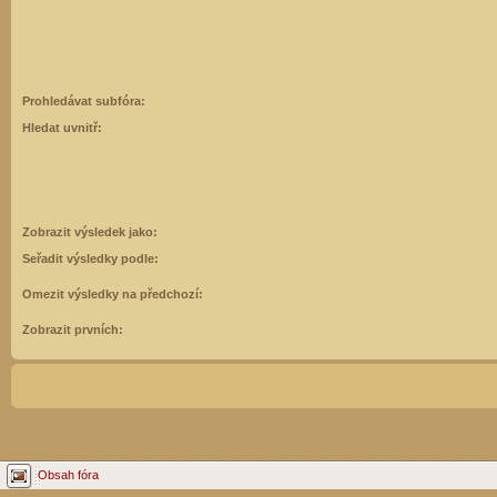
Prohledávat subfóra:
Hledat uvnitř:
Zobrazit výsledek jako:
Seřadit výsledky podle:
Omezit výsledky na předchozí:
Zobrazit prvních:
Obsah fóra