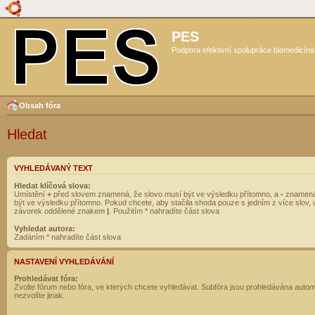
PES
Podpora efektivní spolupráce biomedicíns
Obsah fóra
Hledat
VYHLEDÁVANÝ TEXT
Hledat klíčová slova:
Umístění
+
před slovem znamená, že slovo musí být ve výsledku přítomno, a
-
znamená
být ve výsledku přítomno. Pokud chcete, aby stačila shoda pouze s jedním z více slov, 
závorek oddělené znakem
|
. Použitím * nahradíte část slova
Vyhledat autora:
Zadáním * nahradíte část slova
NASTAVENÍ VYHLEDÁVÁNÍ
Prohledávat fóra:
Zvolte fórum nebo fóra, ve kterých chcete vyhledávat. Subfóra jsou prohledávána autom
nezvolíte jinak.