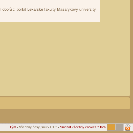
Tým
• Všechny časy jsou v UTC •
Smazat všechny cookies z fóra