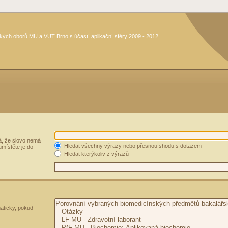
kých oborů MU a VUT Brno s účastí aplikační sféry 2009 - 2012
, že slovo nemá
Hledat všechny výrazy nebo přesnou shodu s dotazem
umístěte je do
Hledat kterýkoliv z výrazů
aticky, pokud