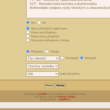
Ano
Ne
Názvy příspěvků a jejich texty
Pouze text příspěvku
Pouze názvy příspěvků
Pouze první příspěvek v tématu
Příspěvky
Témata
Vzestupně
Sestupně
znaků příspěvku
Powered by
phpBB
® Forum Software © phpBB Group
Pro Ubuntu style by
Ishimaru Design
Český překlad –
phpBB.cz